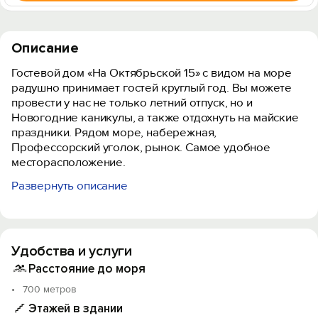
Описание
Гостевой дом «На Октябрьской 15» с видом на море
радушно принимает гостей круглый год. Вы можете
провести у нас не только летний отпуск, но и
Новогодние каникулы, а также отдохнуть на майские
праздники. Рядом море, набережная,
Профессорский уголок, рынок. Самое удобное
месторасположение.
Развернуть описание
У нас 4 номера с видом на море. Есть большой
балкон с видом на море.
На территории есть беседка, мангал. На 1 этаже
Удобства и услуги
гостевого дома - большое помещения для
проведение разных мероприятий. В зимний период
Расстояние до моря
можно пользоваться кухней для самостоятельного
700 метров
приготовления, но столовая не работает.
Этажей в здании
Принимаем с питомцами (некрупных пород).