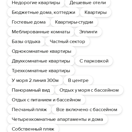
Недорогие квартиры
Дешевые отели
Бюджетные дома, коттеджи
Квартиры
Гостевые дома
Квартиры-студии
Меблированные комнаты
Эллинги
Базы отдыха
Частный сектор
Однокомнатные квартиры
Двухкомнатные квартиры
С парковкой
Трехкомнатные квартиры
У моря 2 линия 300м
В центре
Панорамный вид
Отдых у моря с бассейном
Отдых с питанием и бассейном
Песчаный пляж
Все включено с бассейном
Четырехкомнатные апартаменты и дома
Собственный пляж