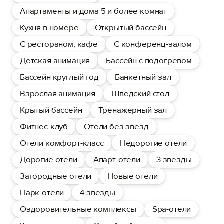
Апартаменты и дома 5 и более комнат
Кухня в номере
Открытый бассейн
С рестораном, кафе
С конференц-залом
Детская анимация
Бассейн с подогревом
Бассейн круглый год
Банкетный зал
Взрослая анимация
Шведский стол
Крытый бассейн
Тренажерный зал
Фитнес-клуб
Отели без звезд
Отели комфорт-класс
Недорогие отели
Дорогие отели
Апарт-отели
3 звезды
Загородные отели
Новые отели
Парк-отели
4 звезды
Оздоровительные комплексы
Spa-отели