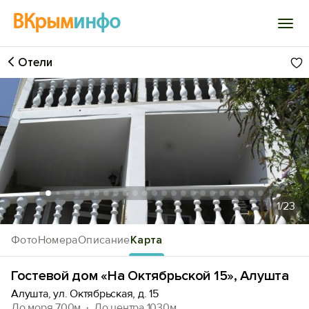
ВКрым
инфо
Отели
Войти
Избранное
История просмотра
Добавить свой объект
1
/23
Фото
Номера
Описание
Карта
Гостевой дом «На Октябрьской 15», Алушта
Алушта, ул. Октябрьская, д. 15
До моря 700м
До центра 1030м