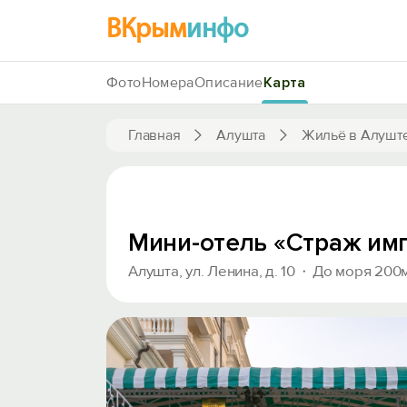
ВКрым
инфо
Фото
Номера
Описание
Карта
Главная
Алушта
Жильё в Алушт
Мини-отель «Страж им
Алушта, ул. Ленина, д. 10
До моря 200