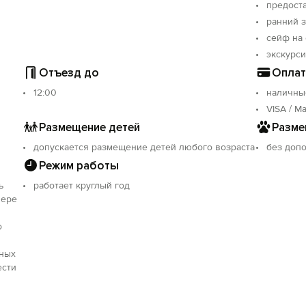
предост
ранний 
сейф на
экскурс
Отъезд до
Оплат
12:00
наличны
VISA / Ma
Размещение детей
Разме
допускается размещение детей любого возраста
без доп
Режим работы
Вход на сайт
ь
работает круглый год
Войти или
Зарегистрироваться
мере
о
ьных
ести
Войти