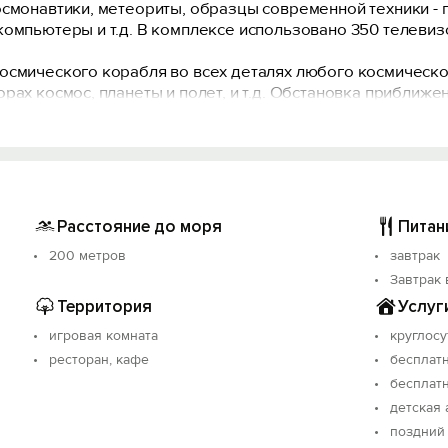
осмонавтики, метеориты, образцы современной техники - 
компьютеры и т.д. В комплексе использовано 350 телевиз
осмического корабля во всех деталях любого космическо
рах космос, планеты и полет, и т.д. Обстановка приближе
ей, развлекательный центр и гостиница в одном интеракт
естровой записи: С912024011430.
Расстояние до моря
Питан
200 метров
завтрак
Завтрак 
Территория
Услуг
игровая комната
круглосу
ресторан, кафе
бесплатн
бесплатн
детская
поздний