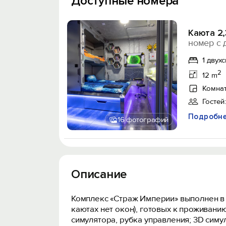
Доступные номера
Каюта 2,
номер с 
1 двух
2
12 m
Комнат
Гостей:
Подробн
16 фотографий
Описание
Комплекс «Страж Империи» выполнен в в
каютах нет окон), готовых к проживанию
симулятора, рубка управления; 3D сим