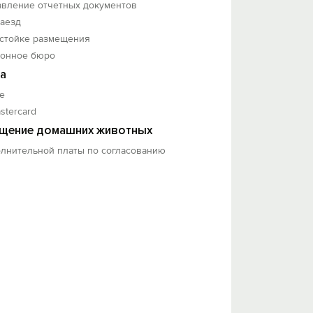
авление отчетных документов
заезд
 стойке размещения
ионное бюро
а
е
stercard
щение домашних животных
олнительной платы по согласованию