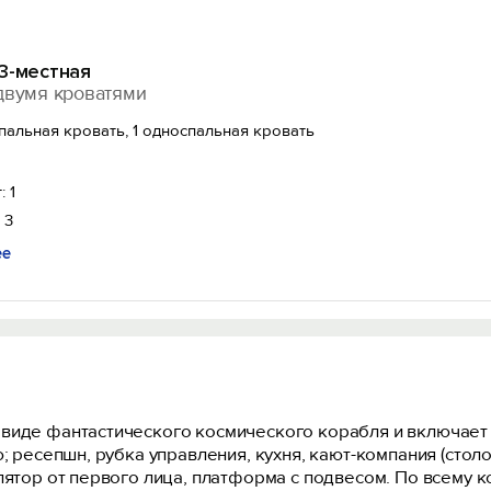
3-местная
двумя кроватями
спальная кровать, 1 односпальная кровать
: 1
 3
ее
иде фантастического космического корабля и включает в
; ресепшн, рубка управления, кухня, кают-компания (столо
улятор от первого лица, платформа с подвесом. По всему