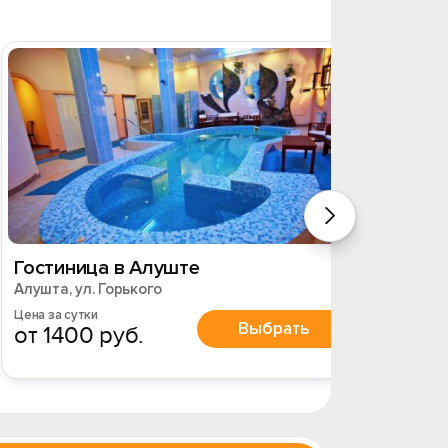
Гостиница в Алуште
Апарт
Алушта, ул. Горького
Алушта,
Цена за сутки
Цена за 
Выбрать
от 1400 руб.
от 2