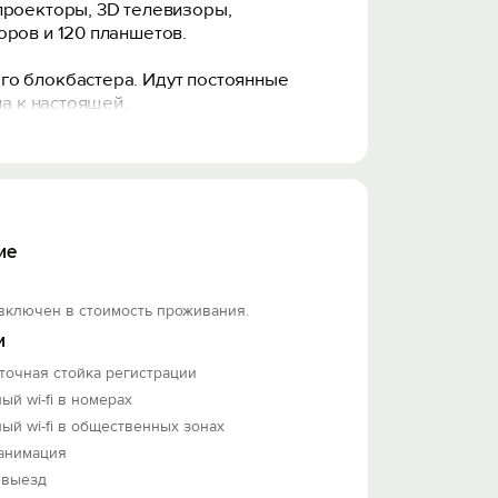
проекторы, 3D телевизоры,
оров и 120 планшетов.
го блокбастера. Идут постоянные
на к настоящей.
ивном фантастическом проекте!
ие
включен в стоимость проживания.
и
точная стойка регистрации
ый wi-fi в номерах
ый wi-fi в общественных зонах
 анимация
 выезд