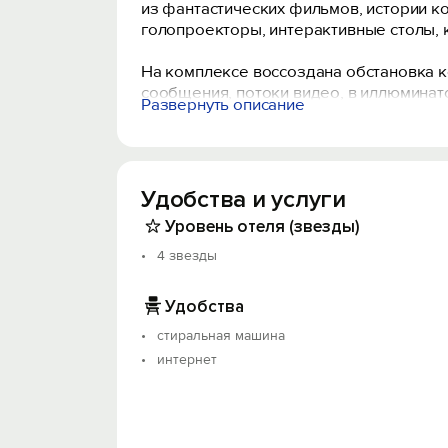
из фантастических фильмов, истории к
голопроекторы, интерактивные столы, 
На комплексе воссоздана обстановка к
сообщения, потоки видео, в иллюминато
Развернуть описание
Высоко-технологичный арт-объект, муз
Объект прошёл классификацию. Номер ре
Удобства и услуги
Уровень отеля (звезды)
4 звезды
Удобства
стиральная машина
интернет