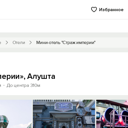
Избранное
е
Отели
Мини-отель "Страж империи"
перии», Алушта
м
До центра 310м