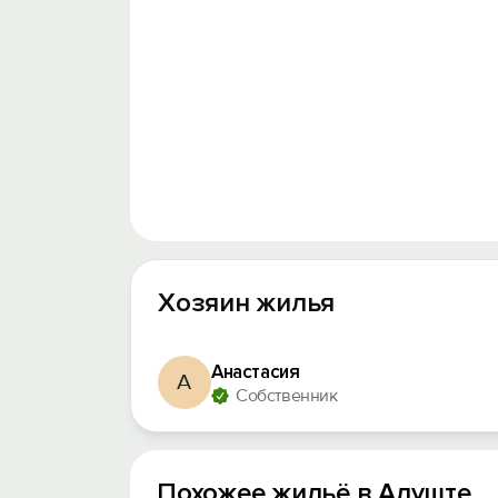
Хозяин жилья
Анастасия
А
Собственник
Похожее жильё в Алуште