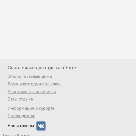
Снять жилье для отдыха в Ялте
Отели, гостевые дома
Дома и коттеджи под ключ
Апартаменты посуточно
Базы отдыха
Скидка −5%
Информация о курорте
Хочешь дешевле? Оставь почту и получи
Путеводитель
промокод на первое бронирование!
Наши группы:
Блог о Крыме