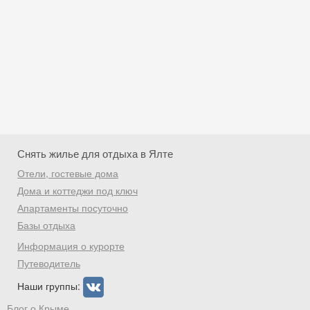
Снять жилье для отдыха в Ялте
Отели, гостевые дома
Дома и коттеджи под ключ
Апартаменты посуточно
Базы отдыха
Скидка −5%
Информация о курорте
Хочешь дешевле? Оставь почту и получи
Путеводитель
промокод на первое бронирование!
Наши группы:
Блог о Крыме