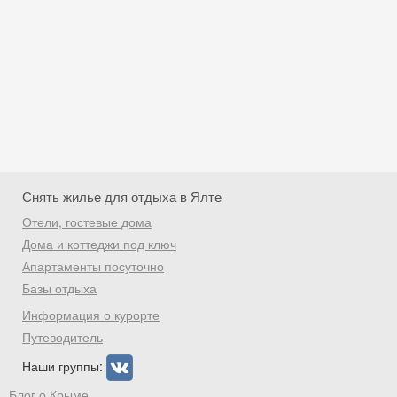
Снять жилье для отдыха в Ялте
Отели, гостевые дома
Дома и коттеджи под ключ
Апартаменты посуточно
Базы отдыха
Скидка −5%
Информация о курорте
Хочешь дешевле? Оставь почту и получи
Путеводитель
промокод на первое бронирование!
Наши группы:
Блог о Крыме