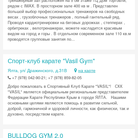
Тренажерный зал расположен на 5 ом этаже ТЦ Дом Торговли,
Скидка −5%
рядом с IMAX. В просторном зале 400 кв м . Представлен
большой выбор профессиональных тренажеров на свободных
Хочешь дешевле? Оставь почту и получи
весах , грузоблочных тренажеров , полный гантельный ряд.
промокод на первое бронирование!
Проводя кардиотренировки на беговых дорожках , степперах ,
орбитреках , велотренажерах, можете насладится красивым
видом на город и горы . В отдельном современном зале 110 кв.м
проводятся групповые занятия по...
Получить промокод
Спорт-клуб карате "Vasil Gym"
Ялта, ул/ Дражинского, д.31В
на карте
+7 (978) 042-90-21; +7 (978) 859-82-05
Добро пожаловать в Спортивный Клуб Карате "VASIL"! СКК
"VASIL" является официальным региональным представителем
Федерации Карате Республики Крым в городе ЯЛТА. Нашими
основными целями являются помощь в развитии сильной,
доброй, гармоничной и здоровой личности, как физически, так и
духовно, посредством карате.
BULLDOG GYM 2.0