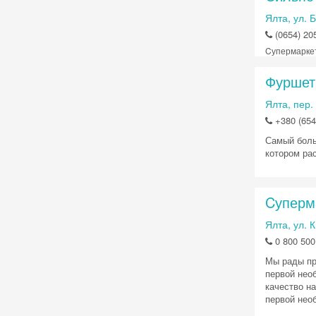
Ялта, ул. 
(0654) 20
Cупермарке
Фуршет
Ялта, пер.
+380 (654
Самый боль
котором ра
Cуперм
Ялта, ул. 
0 800 500
Мы рады пр
первой нео
качество н
первой необ