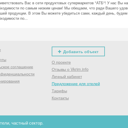
иветствовать Вас в сети продуктовых супермаркетов "АТБ"! У нас Вы н
бходимости по самым низким ценам! Мы обещаем, что ради Вашего удов
ашей продукции. В этом Вы можете убедиться сами, каждый день, будем
ходимости по...
е
Добавить объект
рты
О проекте
ьское соглашение
Отзывы о Vkrim.info
нфиденциальности
Личный кабинет
нирования
Предложение для отелей
Тарифы
Контакты
тели, частный сектор.