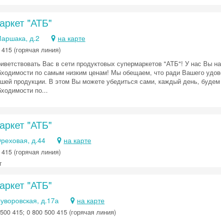
аркет "АТБ"
Получить промокод
Маршака, д.2
на карте
 415 (горячая линия)
иветствовать Вас в сети продуктовых супермаркетов "АТБ"! У нас Вы н
бходимости по самым низким ценам! Мы обещаем, что ради Вашего удов
ашей продукции. В этом Вы можете убедиться сами, каждый день, будем
ходимости по...
аркет "АТБ"
Ореховая, д.44
на карте
 415 (горячая линия)
т
аркет "АТБ"
Суворовская, д.17а
на карте
500 415; 0 800 500 415 (горячая линия)