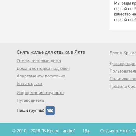
Мы рады пр
первой нео
качество н
первой необ
Снять жилье для отдыха в Ялте
Блог о Крым
Отели, гостевые дома
Договор офе
Дома и коттеджи под ключ
Пользовател
Апартаменты посуточно
Политика ко
Базы отдыха
Правила бро
Информация о курорте
Путеводитель
Наши группы:
© 2010 - 2026 "В Крым - инфо"
16+
Отдых в Ялте. О