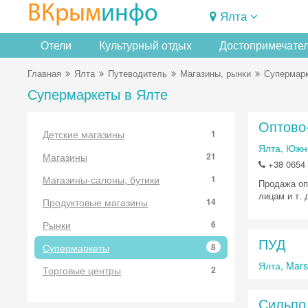
ВКрым
инфо
Ялта
Отели
Культурный отдых
Достопримечате
Главная
Ялта
Путеводитель
Магазины, рынки
Супермар
Супермаркеты в Ялте
Оптово
Детские магазины
1
Ялта, Южн
Магазины
21
+38 0654
Магазины-салоны, бутики
1
Продажа оп
лицам и т. 
Продуктовые магазины
14
Рынки
6
ПУД
Супермаркеты
8
Ялта, Mars
Торговые центры
2
Сильпо