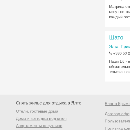
Матрица от
могут не то
каждый гос
Шато
Ялта, При
+380 50 2
Наши DJ - 
обязательно
изысканная
Снять жилье для отдыха в Ялте
Блог о Крым
Отели, гостевые дома
Договор офе
Дома и коттеджи под ключ
Пользовател
Апартаменты посуточно
Политика ко