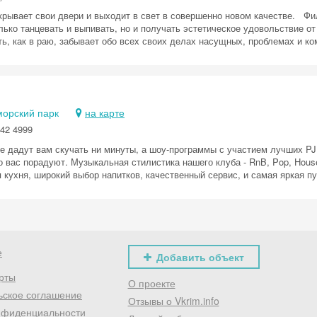
крывает свои двери и выходит в свет в совершенно новом качестве. Фил
лько танцевать и выпивать, но и получать эстетическое удовольствие от
ть, как в раю, забывает обо всех своих делах насущных, проблемах и к
морский парк
на карте
42 4999
не дадут вам скучать ни минуты, а шоу-программы с участием лучших PJ
 вас порадуют. Музыкальная стилистика нашего клуба - RnB, Pop, House,
 кухня, широкий выбор напитков, качественный сервис, и самая яркая п
е
Добавить объект
рты
О проекте
ьское соглашение
Отзывы о Vkrim.info
нфиденциальности