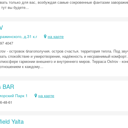
евать только для вас, возбуждая самые сокровенные фантазии завораж
тут вы будете...
V
ражинского, д.31 к.г
на карте
97 4047
rov - островок благополучия. остров счастья. территория тепла. Под зв
вать спокойствие и умиротворение, надёжность и несравнимый комфорт.
атмосфере гармонии внешнего и внутреннего миров. Терраса Ostrov - ко
отношением к каждому...
s BAR
морский Парк 1
на карте
6-48-61
ield Yalta