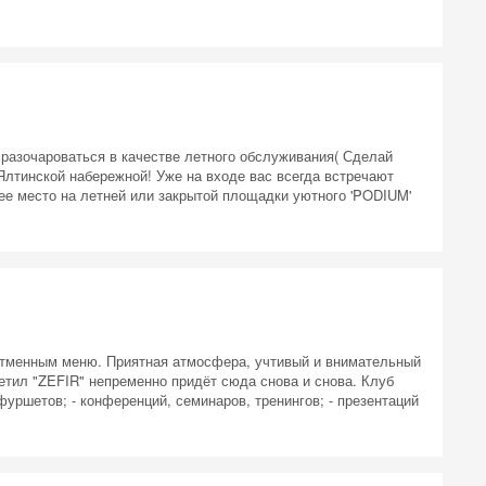
 на
 разочароваться в качестве летного обслуживания( Сделай
Ялтинской набережной! Уже на входе вас всегда встречают
е место на летней или закрытой площадки уютного 'PODIUM'
 отменным меню. Приятная атмосфера, учтивый и внимательный
етил "ZEFIR" непременно придёт сюда снова и снова. Клуб
фуршетов; - конференций, семинаров, тренингов; - презентаций