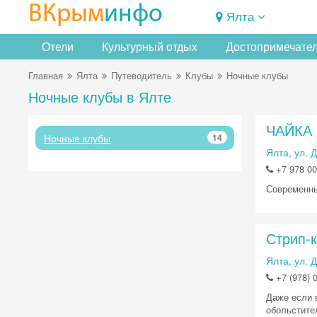
ВКрым
инфо
Ялта
Отели
Культурный отдых
Достопримечате
Главная
Ялта
Путеводитель
Клубы
Ночные клубы
Ночные клубы в Ялте
ЧАЙКА 
Ночные клубы
14
Ялта, ул. 
+7 978 00
Современны
Стрип-к
Ялта, ул. 
+7 (978) 
Даже если 
обольстите