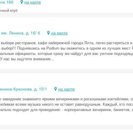
ина 16б
на карте
Скидка −5%
очной клуб
Хочешь дешевле? Оставь почту и получи промокод
первое бронирование!
 им. Ленина, д. 16/ б
на карте
 выборе ресторанов, кафе набережной города Ялта, легко растеряться и
Получить промокод
 выбор!!! Поднявшись на Podium вы окажетесь в одном из лучших мест 
альные официанты, которые сразу же найдут для вас уютное подходяще
 У нас вы ощутите внимание...
Ленина-Краснова, д. 15/1
на карте
то заведение знаменито яркими вечеринками и роскошными коктейлями,
любимая всеми музыка никого не оставит равнодушным. Каждый, кто пос
ально подходит для проведения: - корпоративных вечеринок, банкетов, 