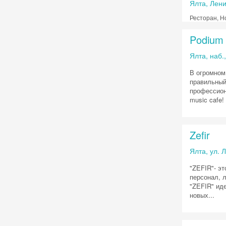
Ялта, Лен
Ресторан, Н
Podium
Ялта, наб.,
В огромном
правильный
профессион
music cafe!
Zefir
Ялта, ул. 
"ZEFIR"- э
персонал, 
"ZEFIR" иде
новых...