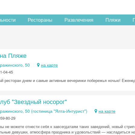
льности
Рестораны
Развлечения
Пляжи
на Пляже
Дражинского, 50
на карте
1-04-45
й ресторан днем и самые активные вечеринки побережья ночью! Еженед
луб "Звездный носорог"
Дражинского, 50 (гостиница "Ялта-Интурист")
на карте
059-80-29
вы не можете отнести себя к завсегдатаям таких заведений, новый стри
льные девушки, атмосфера праздника и удовольствий — насладиться н