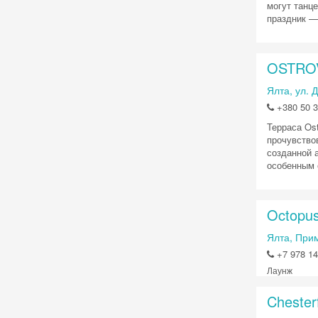
могут танц
праздник — 
OSTRO
Ялта, ул. Д
+380 50 3
Терраса Ost
прочувство
созданной 
особенным 
Octopu
Ялта, При
+7 978 14
Лаунж
Chesterf