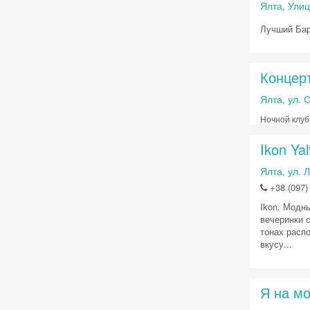
Ялта, Ули
Лучший Бар
Концер
Ялта, ул. 
Ночной клуб
Ikon Yal
Ялта, ул. 
+38 (097)
Ikon. Модн
вечеринки 
тонах распо
вкусу...
Я на м