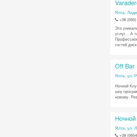
Varader
Ялта, Лиде
+38 (050)
Это уникал
услуг... А 
Профессион
гостей диск
Off Bar
Ялта, ул. Р
Ночной Клу
шоу програм
новому. Ре
Ночной
Ялта, ул. 
+38 (0654