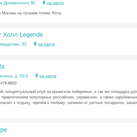
ца Дражинского 50
на карте
 Москвы на лучшем пляже Ялты
т Холл Legends
Свердлова, 32
на карте
ta
Ленина, д. 35\2
на карте
 478-8822
ый, концептуальный клуб на крымском побережье, а так же площадка дл
с привлечением популярных российских, украинских, а также зарубежных
лагает к отдыху, причём к любому, начиная от уютных посиделок, закан
оре