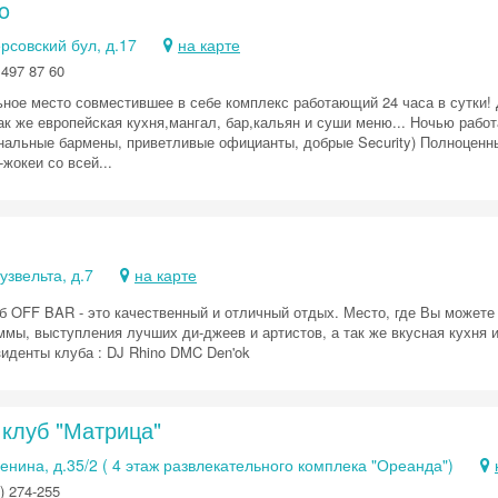
o
рсовский бул, д.17
на карте
 497 87 60
ьное место совместившее в себе комплекс работающий 24 часа в сутки
так же европейская кухня,мангал, бар,кальян и суши меню... Ночью рабо
альные бармены, приветливые официанты, добрые Security) Полноценный F
-жокеи со всей...
узвельта, д.7
на карте
б OFF BAR - это качественный и отличный отдых. Место, где Вы можете 
мы, выступления лучших ди-джеев и артистов, а так же вкусная кухня и
зиденты клуба : DJ Rhino DMC Den'ok
 клуб "Матрица"
Ленина, д.35/2 ( 4 этаж развлекательного комплека "Ореанда")
) 274-255