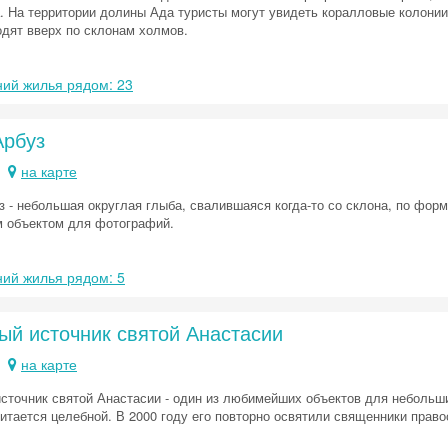
. На территории долины Ада туристы могут увидеть коралловые колонии
одят вверх по склонам холмов.
ий жилья рядом: 23
Скидка −5%
Арбуз
Хочешь дешевле? Оставь почту и получи промокод
на карте
первое бронирование!
з - небольшая округлая глыба, свалившаяся когда-то со склона, по форм
 объектом для фотографий.
Получить промокод
ий жилья рядом: 5
ый источник святой Анастасии
на карте
сточник святой Анастасии - один из любимейших объектов для небольши
читается целебной. В 2000 году его повторно освятили священники право