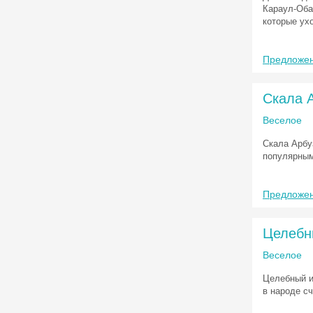
Караул-Оба
которые ух
Предложен
Скала 
Веселое
Скала Арбу
популярным
Предложен
Целебн
Веселое
Целебный и
в народе с