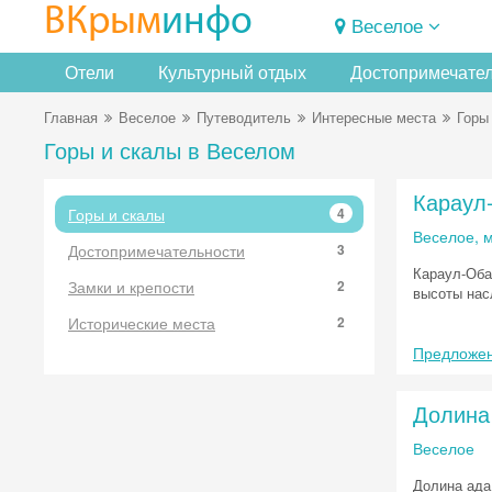
ВКрым
инфо
Веселое
Отели
Культурный отдых
Достопримечате
Главная
Веселое
Путеводитель
Интересные места
Горы
Горы и скалы в Веселом
Караул
Горы и скалы
4
Веселое, м
Достопримечательности
3
Караул-Оба
Замки и крепости
2
высоты нас
Исторические места
2
Предложен
Долина
Веселое
Долина ада