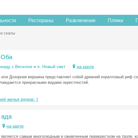
льности
Рестораны
Развлечения
Пляжи
 и скалы
-Оба
ежду с.Веселое и п. Новый свет
на карте
 или Дозорная вершина представляет собой древний коралловый риф со
лаждаются прекрасными видами окрестностей.
ий жилья рядом: 1
 ада
на карте
 является самым многолюдным и оживленным перекрестком на тропе, ко