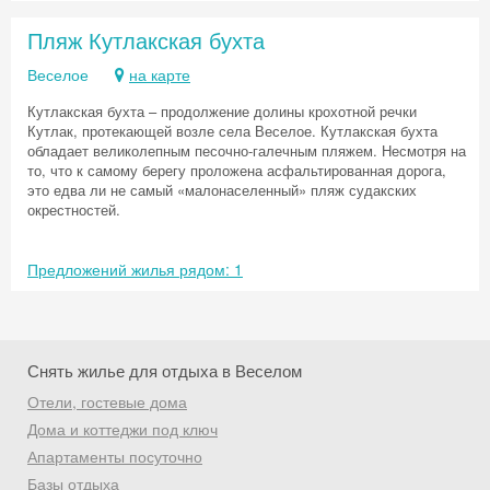
Пляж Кутлакская бухта
Веселое
на карте
Кутлакская бухта – продолжение долины крохотной речки
Кутлак, протекающей возле села Веселое. Кутлакская бухта
обладает великолепным песочно-галечным пляжем. Несмотря на
то, что к самому берегу проложена асфальтированная дорога,
Скидка −5%
это едва ли не самый «малонаселенный» пляж судакских
окрестностей.
Хочешь дешевле? Оставь почту и получи
промокод на первое бронирование!
Предложений жилья рядом: 1
Получить промокод
Снять жилье для отдыха в Веселом
Отели, гостевые дома
Дома и коттеджи под ключ
Апартаменты посуточно
Базы отдыха