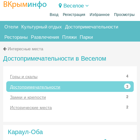
ВКрым
инфо
Веселое
Вход
Регистрация
Избранное
Просмотры
Отели
Культурный отдых
Достопримечательности
Рестораны
Развлечения
Пляжи
Парки
Интересные места
Достопримечательности в Веселом
Горы и скалы
4
Достопримечательности
3
Замки и крепости
2
Исторические места
2
Караул-Оба