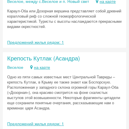
Веселое, между с.Веселое и п. Новый свет
на карте
Караул-Оба или Дозорная вершина представляет собой древний
коралловый риф со сложной геоморфологической
характеристикой. Туристы с высоты наслаждаются прекрасными
видами окрестностей.
Предложений жилья рядом: 1
Крепость Кутлак (Асандра)
Веселое
на карте
Одно из пяти самых известных мест Центральной Тавриды –
крепость Кутлак, в Крыму ее также знают как Боспорскую.
Расположенная у западного склона огромной горы Караул-Оба
(«Дозорная»), она красиво смотрится на фоне скалистых
выступов этой возвышенности. Некоторые фрагменты цитадели
еще сохранили понятные очертания, рассказывающие нам о
временах царя Асандра.
Предложений жилья рядом: 1