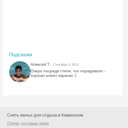
Подсказки
Скидка −5%
Алексей Т.
Сентябрь 3, 2012
Хочешь дешевле? Оставь почту и получи
Озеро посреди степи, что порадовало -
хорошо клюет карасик :)
промокод на первое бронирование!
Получить промокод
Снять жилье для отдыха в Каменском
Отели, гостевые дома