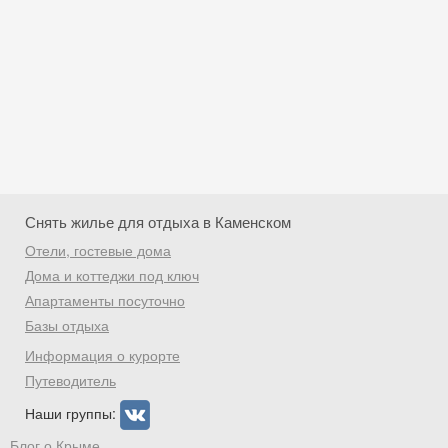
Снять жилье для отдыха в Каменском
Отели, гостевые дома
Дома и коттеджи под ключ
Апартаменты посуточно
Базы отдыха
Скидка −5%
Информация о курорте
Хочешь дешевле? Оставь почту и получи
Путеводитель
промокод на первое бронирование!
Наши группы:
Блог о Крыме