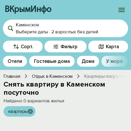
ВКрымИнфо
Каменское
Войти
Выберите даты
·
2 взрослых
без детей
Избранное
Сорт.
Фильтр
Карта
История просмотра
Отели
Гостевые дома
Дома
У моря
Добавить свой объект
Главная
Отдых в Каменском
Квартиры посуточно
Снять квартиру в Каменском
посуточно
Найдено
0
вариантов жилья
квартиры