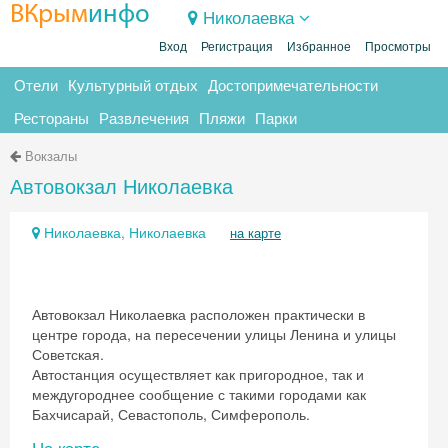
ВКрым
инфо
Николаевка
Вход
Регистрация
Избранное
Просмотры
Отели
Культурный отдых
Достопримечательности
Рестораны
Развлечения
Пляжи
Парки
Вокзалы
Автовокзал Николаевка
Николаевка, Николаевка
на карте
Автовокзал Николаевка расположен практически в
центре города, на пересечении улицы Ленина и улицы
Советская.
Автостанция осуществляет как пригородное, так и
междугороднее сообщение с такими городами как
Бахчисарай, Севастополь, Симферополь.
На карте