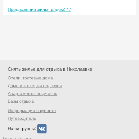
Предложений жилья рядом: 47
Снять жилье для отдыха в Николаевке
Отели, гостевые дома
Дома и коттеджи под ключ
Апартаменты посуточно
Базы отдыха
Скидка −5%
Информация о курорте
Хочешь дешевле? Оставь почту и получи
Путеводитель
промокод на первое бронирование!
Наши группы:
Блог о Крыме