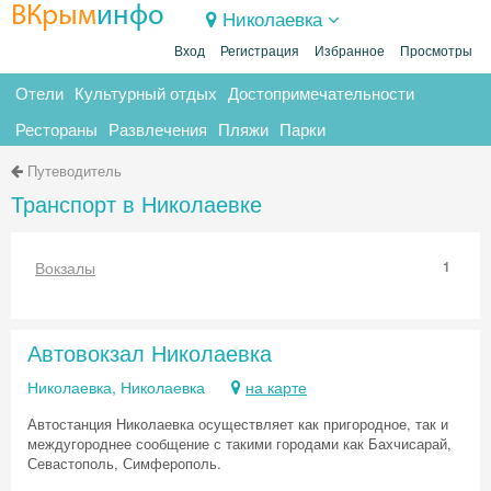
ВКрым
инфо
Николаевка
Вход
Регистрация
Избранное
Просмотры
Отели
Культурный отдых
Достопримечательности
Рестораны
Развлечения
Пляжи
Парки
Путеводитель
Транспорт в Николаевке
Вокзалы
1
Автовокзал Николаевка
Николаевка, Николаевка
на карте
Автостанция Николаевка осуществляет как пригородное, так и
междугороднее сообщение с такими городами как Бахчисарай,
Севастополь, Симферополь.