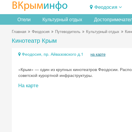
ВКрым
инфо
Феодосия
Отели
Культурный отдых
Достопримечате
Главная
Феодосия
Путеводитель
Культурный отдых
Кин
Кинотеатр Крым
Феодосия, пр. Айвазовского д.1
на карте
«Крым» — один из крупных кинотеатров Феодосии. Распол
советской курортной инфраструктуры.
На карте