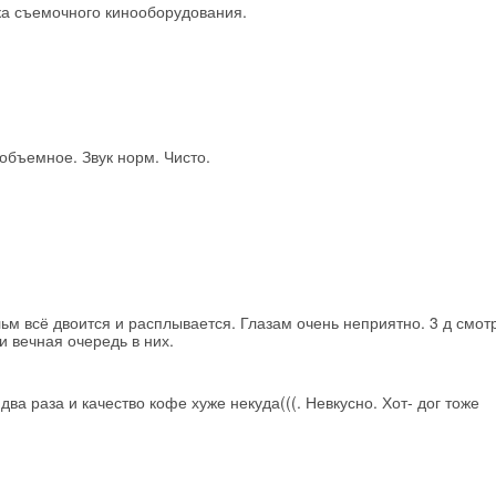
вка съемочного кинооборудования.
Скидка −5%
Хочешь дешевле? Оставь почту и получи промокод
первое бронирование!
объемное. Звук норм. Чисто.
Получить промокод
м всё двоится и расплывается. Глазам очень неприятно. 3 д смот
и вечная очередь в них.
ва раза и качество кофе хуже некуда(((. Невкусно. Хот- дог тоже