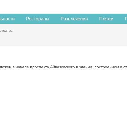
льности
Рестораны
Развлечения
Пляжи
отеатры
ожен в начале проспекта Айвазовского в здании, построенном в с