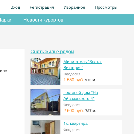
Вход
Регистрация
Избранное
Просмотры
Парки
Новости курортов
Снять жилье рядом
Мини-отель "Злата-
Виктория"
тиле
Феодосия
1 550 руб.
973 м.
Гостевой дом "На
Айвазовского 4"
Феодосия
2 500 руб.
787 м.
1к. квартира
Феодосия