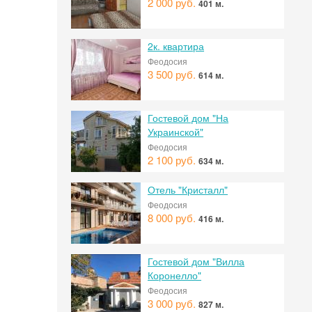
2 000 руб.
401 м.
2к. квартира
Феодосия
3 500 руб.
614 м.
Гостевой дом "На
Украинской"
Феодосия
2 100 руб.
634 м.
Отель "Кристалл"
Феодосия
8 000 руб.
416 м.
Гостевой дом "Вилла
Коронелло"
Феодосия
3 000 руб.
827 м.