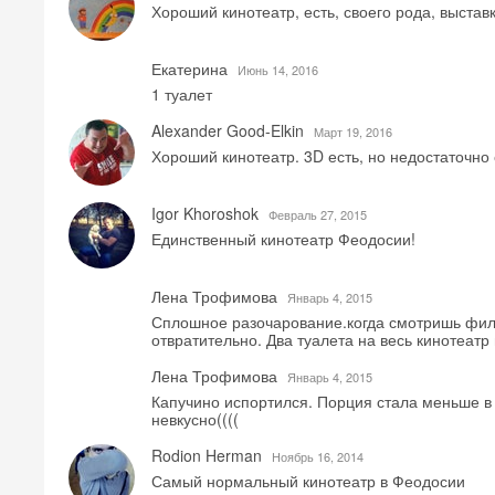
Хороший кинотеатр, есть, своего рода, выста
Екатерина
Июнь 14, 2016
1 туалет
Alexander Good-Elkin
Mарт 19, 2016
Хороший кинотеатр. 3D есть, но недостаточно 
Igor Khoroshok
Февраль 27, 2015
Единственный кинотеатр Феодосии!
Лена Трофимова
Январь 4, 2015
Сплошное разочарование.когда смотришь филь
отвратительно. Два туалета на весь кинотеатр 
Лена Трофимова
Январь 4, 2015
Капучино испортился. Порция стала меньше в д
невкусно((((
Rodion Herman
Ноябрь 16, 2014
Самый нормальный кинотеатр в Феодосии