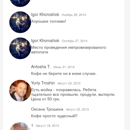
Igor Khoroshok
Ноябрь 28, 2014
Хорошее топливо!
Получить промокод
Igor Khoroshok
Октябрь 27, 2014
Место проведения импровизированого
автопати
Antosha T.
Июнь 21, 2014
Кофе не берите ни в коем случае.
Yuriy Troshin
Август 23, 2013
Есть мойка - понравилась. Ребята
тщательно все промыли, продули, вытерли.
Цена от 50 грн.
Оксана Трошина
Август 23, 2013
Кофе просто чудесный!!
1
Август 18, 2013