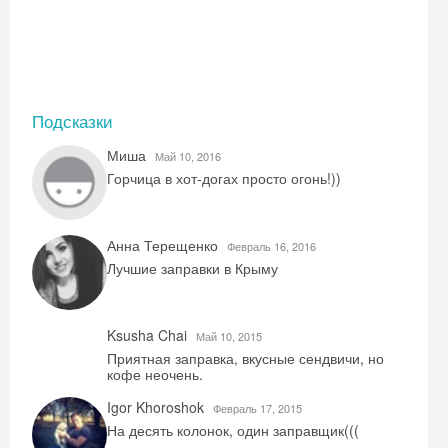
Подсказки
Миша
Май 10, 2016
Горчица в хот-догах просто огонь!))
Анна Терещенко
Февраль 16, 2016
Лучшие заправки в Крыму
Ksusha Chai
Май 10, 2015
Приятная заправка, вкусные сендвичи, но
кофе неочень.
Скидка −5%
Igor Khoroshok
Февраль 17, 2015
Хочешь дешевле? Оставь почту и получи
На десять колонок, один заправщик(((
промокод на первое бронирование!