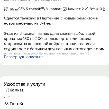
2
5 гостей
3 кровати
Комнат: 2
Этаж: 3
65 m
Сдается таунхаус в Партените с новым ремонтом и
новой мебелью на 3-4 чел.
Этаж из 2 комнат, из них одна спальня с большой
кроватью 180 на 200 с новым ортопедическим
матрасом на кокосовой койре и вторая гостиная-
студия тоже с большим двуспальным ортопедическим
диваном. Комнаты большие по площади по 27
Развернуть описание
квадратных метров и с высокими потолками по 3
метра.
В каждой комнате имеются японские кондиционеры,
большие плазменные телевизоры Самсунг нового
Удобства и услуги
поколения 4к 55 диагональ со смарт ТВ, вай-фай.
Имеется домашний кинотеатр Sony с акустической
Комнат
системой, стиральная машина 3д Lg с встроенной
2
сушкой. Варочная поверхность, духовой шкаф,
Гостей
холодильник, пароутюг, соковыжималка, и другая