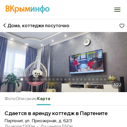
ВКрым
инфо
Дома, коттеджи посуточно
Войти
Избранное
История просмотра
Добавить свой объект
1
/22
Фото
Описание
Карта
Сдается в аренду коттедж в Партените
Партенит, ул. Приозерная, д. 62/3
До моря 1200м
До центра 550м