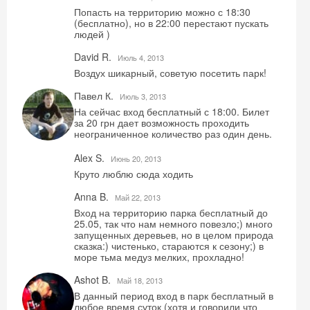
Попасть на территорию можно с 18:30
(бесплатно), но в 22:00 перестают пускать
людей )
David R.
Июль 4, 2013
Воздух шикарный, советую посетить парк!
Павел К.
Июль 3, 2013
На сейчас вход бесплатный с 18:00. Билет
за 20 грн дает возможность проходить
неограниченное количество раз один день.
Alex S.
Июнь 20, 2013
Круто люблю сюда ходить
Скидка −5%
Anna B.
Май 22, 2013
Вход на территорию парка бесплатный до
Хочешь дешевле? Оставь почту и получи
25.05, так что нам немного повезло;) много
промокод на первое бронирование!
запущенных деревьев, но в целом природа
сказка:) чистенько, стараются к сезону;) в
море тьма медуз мелких, прохладно!
Ashot B.
Май 18, 2013
В данный период вход в парк бесплатный в
Получить промокод
любое время суток (хотя и говорили что