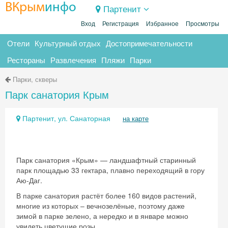
ВКрым
инфо
Партенит
Вход
Регистрация
Избранное
Просмотры
Отели
Культурный отдых
Достопримечательности
Рестораны
Развлечения
Пляжи
Парки
Парки, скверы
Парк санатория Крым
Партенит, ул. Санаторная
на карте
Парк санатория «Крым» — ландшафтный старинный
парк площадью 33 гектара, плавно переходящий в гору
Аю-Даг.
В парке санатория растёт более 160 видов растений,
многие из которых – вечнозелёные, поэтому даже
зимой в парке зелено, а нередко и в январе можно
увидеть цветущие розы.