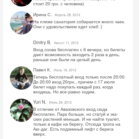
стоит 20 грн. с человека)
Ирина С.
Aпрель 28, 2013
На пляже санатория собирается много чаек.
Они с удовольствием едят хлеб :)
Dmitry B.
Август 11, 2012
Вход снова бесплатен с 6 вечера, но билеты
дают возможность заходить 2 раза в день,
раньше они были на целый день.
Павел К.
Июль 18, 2012
Теперь бесплатный вход только после 20:00.
До 20:00 вход 20грн., причем с 17 июля
билет надо покупать каждый раз, когда
входишь. Но все-равно ходим.
Yuri N.
Июнь 29, 2012
В отличие от Авазовского вход сюда
бесплатен. Парк больше, но статуй и экз-
ских растений меньше. И не найти туалет,
только в кафе на берегу. Отсюда тропа на
Аю-даг. Есть подземный лифт с берега
вверх.