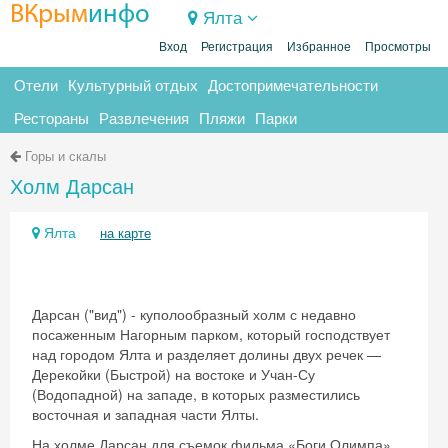
ВКрым
инфо
Ялта
Вход
Регистрация
Избранное
Просмотры
Отели
Культурный отдых
Достопримечательности
Рестораны
Развлечения
Пляжи
Парки
Горы и скалы
Холм Дарсан
Ялта
на карте
Дарсан ("вид") - куполообразный холм с недавно
посаженным Нагорным парком, который господствует
над городом Ялта и разделяет долины двух речек —
Дерекойки (Быстрой) на востоке и Учан-Су
(Водопадной) на западе, в которых разместились
восточная и западная части Ялты.
На холме Дарсан для съемок фильма «Боги Олимпа»