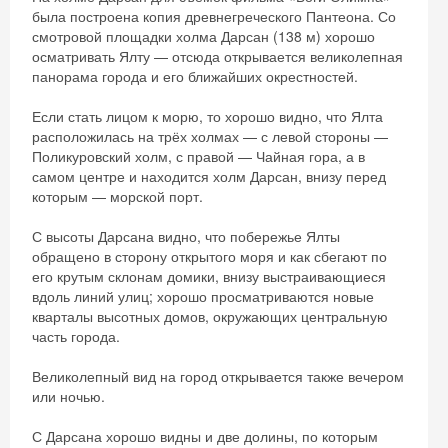
была построена копия древнегреческого Пантеона. Со
смотровой площадки холма Дарсан (138 м) хорошо
осматривать Ялту — отсюда открывается великолепная
панорама города и его ближайших окрестностей.
Если стать лицом к морю, то хорошо видно, что Ялта
расположилась на трёх холмах — с левой стороны —
Поликуровский холм, с правой — Чайная гора, а в
самом центре и находится холм Дарсан, внизу перед
которым — морской порт.
С высоты Дарсана видно, что побережье Ялты
обращено в сторону открытого моря и как сбегают по
его крутым склонам домики, внизу выстраивающиеся
вдоль линий улиц; хорошо просматриваются новые
кварталы высотных домов, окружающих центральную
часть города.
Великолепный вид на город открывается также вечером
или ночью.
С Дарсана хорошо видны и две долины, по которым