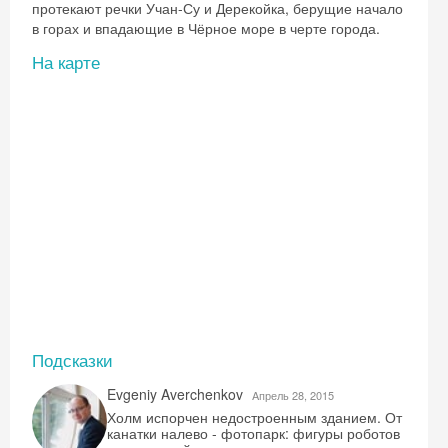
протекают речки Учан-Су и Дерекойка, берущие начало
в горах и впадающие в Чёрное море в черте города.
На карте
Подсказки
Скидка −5%
Evgeniy Averchenkov
Aпрель 28, 2015
Хочешь дешевле? Оставь почту и получи
Холм испорчен недостроенным зданием. От
канатки налево - фотопарк: фигуры роботов
промокод на первое бронирование!