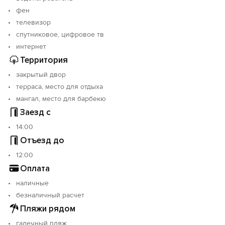
фен
телевизор
спутниковое, цифровое тв
интернет
Территория
закрытый двор
терраса, место для отдыха
мангал, место для барбекю
Заезд с
14:00
Отъезд до
12:00
Оплата
наличные
безналичный расчет
Пляжи рядом
галечный пляж