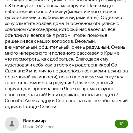
в 3-5 минутах - остановка маршрутки. Пешком до
набережной около 25 минут(может и много, но мы
гуляли семьёй и любовались видами Ялты). Отдельно
хочу отметить хозяев дома. В основном общались с
хозяином Александром, который нас заселил, всё
объяснил и всегда был рядом, чтобы помочь в
решении всех наших вопросов. Весёлый,
внимательный, общительный, очень радушный. Очень
много интересного и полезного рассказал о Крыме,
что посмотреть, как добраться. Благодаря ему
чувствовали себя как в гостях у родственников! Со
Светланой мне лично не довелось познакомиться(из-за
её деловой активности), но по переписке чувствуется
та же отзывчивость и радушие! Для меня данный
вариант для проживания в Ялте на время отпуска
просто идеальный! Если отдыхать, то только здесь!
Спасибо Александру и Светлане за наш незабываемый
отдых в Городе Счастья!
Владимир
10
Июнь 2021 года