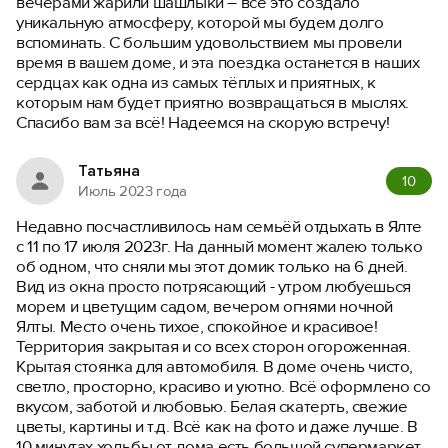
вечерами жарили шашлыки – всё это создало
уникальную атмосферу, которой мы будем долго
вспоминать. С большим удовольствием мы провели
время в вашем доме, и эта поездка останется в наших
сердцах как одна из самых тёплых и приятных, к
которым нам будет приятно возвращаться в мыслях.
Спасибо вам за всё! Надеемся на скорую встречу!
Татьяна
10
Июль 2023 года
Недавно посчастливилось нам семьёй отдыхать в Ялте
с 11 по 17 июля 2023г. На данный момент жалею только
об одном, что сняли мы этот домик только на 6 дней.
Вид из окна просто потрясающий - утром любуешься
морем и цветущим садом, вечером огнями ночной
Ялты. Место очень тихое, спокойное и красивое!
Территория закрытая и со всех сторон огороженная.
Крытая стоянка для автомобиля. В доме очень чисто,
светло, просторно, красиво и уютно. Всё оформлено со
вкусом, заботой и любовью. Белая скатерть, свежие
цветы, картины и т.д. Всё как на фото и даже лучше. В
10 минутах ходьбы от дома есть большой супермаркет,