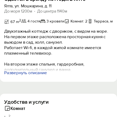
Ялта, ул. Мошкарина, д. 11
До моря 1200м
До центра 1140м
2
4 гостя
3 кровати
Комнат: 2
Терраса, мес
67 m
Двухэтажный коттедж с двориком, с видом на море.
На первом этаже расположена просторная кухня с
выходом в сад, холл, санузел.
Работает Wi-fi, в каждой жилой комнате имеется
плазменный телевизор.
На втором этаже спальня, гардеробная,
дополнительный санузел и ванна.
Развернуть описание
Во дворе камин, мангал и место для отдыха.
На первом и втором этаже установлены полы с
подогревом.
В стоимость входит уборка помещения по запросу.
Удобства и услуги
Имеется крытое парковочное место.
Коттедж подходит для отдыха пар, семей с детьми,
Комнат
которые размещаются на диванах,
2