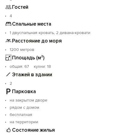
трансформируемых в односпальную кровать.
Гостей
Дом окружен лиственными и хвойными деревьями,
чистый воздух и много цветов.
4
Спальные места
1 двуспальная кровать, 2 дивана-кровати
Расстояние до моря
1200 метров
Площадь (м²)
oбщая: 67 кухни: 18
Этажей в здании
2
Парковка
на закрытом дворе
рядом с домом
бесплатная
на территории
Состояние жилья