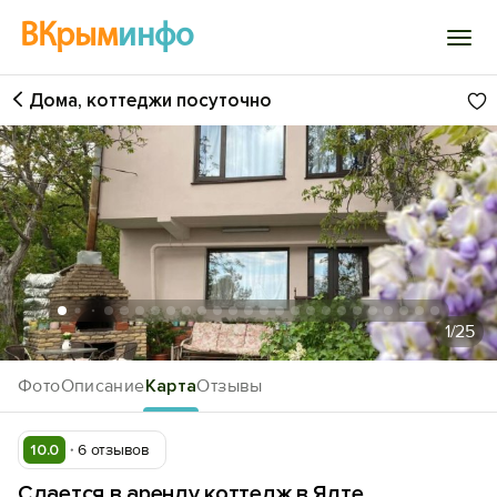
ВКрым
инфо
Дома, коттеджи посуточно
Войти
Избранное
История просмотра
Добавить свой объект
1
/25
Фото
Описание
Карта
Отзывы
10.0
6 отзывов
Сдается в аренду коттедж в Ялте