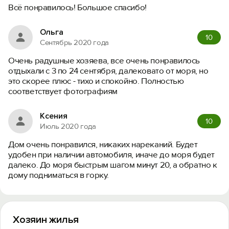
Всё понравилось! Большое спасибо!
Ольга
10
Сентябрь 2020 года
Очень радушные хозяева, все очень понравилось
отдыхали с 3 по 24 сентября, далековато от моря, но
это скорее плюс - тихо и спокойно. Полностью
соответствует фотографиям
Ксения
10
Июль 2020 года
Вход на сайт
Дом очень понравился, никаких нареканий. Будет
Войти или
Зарегистрироваться
удобен при наличии автомобиля, иначе до моря будет
далеко. До моря быстрым шагом минут 20, а обратно к
дому подниматься в горку.
Хозяин жилья
Войти