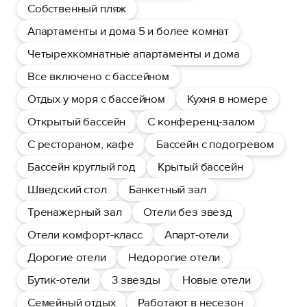
Собственный пляж
Апартаменты и дома 5 и более комнат
Четырехкомнатные апартаменты и дома
Все включено с бассейном
Отдых у моря с бассейном
Кухня в номере
Открытый бассейн
С конференц-залом
С рестораном, кафе
Бассейн с подогревом
Бассейн круглый год
Крытый бассейн
Шведский стол
Банкетный зал
Тренажерный зал
Отели без звезд
Отели комфорт-класс
Апарт-отели
Дорогие отели
Недорогие отели
Бутик-отели
3 звезды
Новые отели
Семейный отдых
Работают в несезон