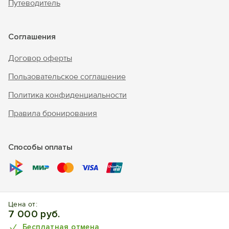
Путеводитель
Соглашения
Договор оферты
Пользовательское соглашение
Политика конфиденциальности
Правила бронирования
Способы оплаты
© 2010 - 2026 "В Крым - инфо"
Цена от:
Отдых в Ялте. Отели, апартаменты, частный сектор.
7 000 руб.
Бесплатная отмена