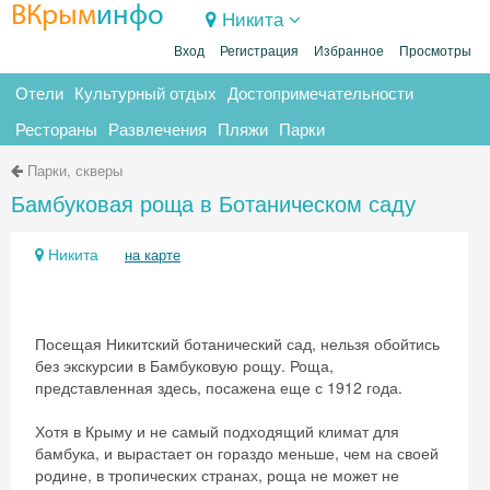
ВКрым
инфо
Никита
Вход
Регистрация
Избранное
Просмотры
Отели
Культурный отдых
Достопримечательности
Рестораны
Развлечения
Пляжи
Парки
Парки, скверы
Бамбуковая роща в Ботаническом саду
Никита
на карте
Посещая Никитский ботанический сад, нельзя обойтись
без экскурсии в Бамбуковую рощу. Роща,
представленная здесь, посажена еще с 1912 года.
Хотя в Крыму и не самый подходящий климат для
бамбука, и вырастает он гораздо меньше, чем на своей
родине, в тропических странах, роща не может не