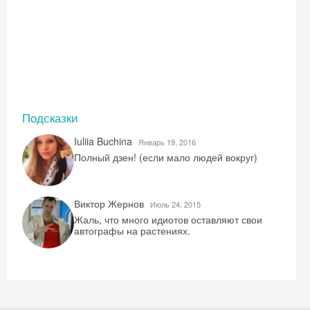
Подсказки
Iuliia Buchina
Январь 19, 2016
Полный дзен! (если мало людей вокруг)
Скидка −5%
Хочешь дешевле? Оставь почту и получи
Виктор Жернов
Июль 24, 2015
промокод на первое бронирование!
Жаль, что много идиотов оставляют свои
автографы на растениях.
Получить промокод