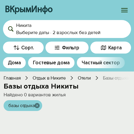
ВКрымИнфо
Никита
Войти
Выберите даты
·
2 взрослых
без детей
Избранное
Сорт.
Фильтр
Карта
История просмотра
Дома
Гостевые дома
Частный сектор
Добавить свой объект
Главная
Отдых в Никите
Отели
Базы отдыха
Базы отдыха Никиты
Найдено
0
вариантов жилья
базы отдыха