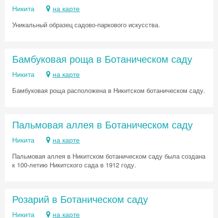
Никита
на карте
Уникальный образец садово-паркового искусства.
Бамбуковая роща в Ботаническом саду
Никита
на карте
Скидка −5%
Бамбуковая роща расположена в Никитском ботаническом саду.
Хочешь дешевле? Оставь почту и получи
промокод на первое бронирование!
Пальмовая аллея в Ботаническом саду
Никита
на карте
Пальмовая аллея в Никитском ботаническом саду была создана
Получить промокод
к 100-летию Никитского сада в 1912 году.
Розарий в Ботаническом саду
Никита
на карте