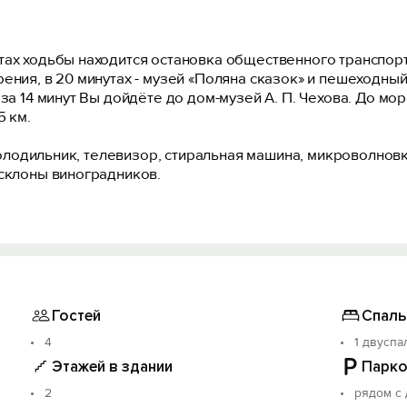
ах ходьбы находится остановка общественного транспорта
рения, в 20 минутах - музей «Поляна сказок» и пешеходн
а 14 минут Вы дойдёте до дом-музей А. П. Чехова. До моря -
5 км.
, холодильник, телевизор, стиральная машина, микроволнов
 склоны виноградников.
Гостей
Спаль
4
1 двуспа
Этажей в здании
Парко
2
рядом с