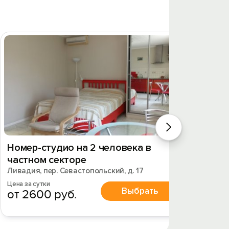
Номер-студио на 2 человека в
1к. кв
частном секторе
Ялта, ул
Ливадия, пер. Севастопольский, д. 17
Цена за 
от 2
Цена за сутки
Выбрать
от 2600 руб.