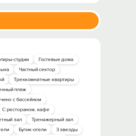
тиры-студии
Гостевые дома
дыха
Частный сектор
ой
Трехкомнатные квартиры
енный пляж
чено с бассейном
С рестораном, кафе
етный зал
Тренажерный зал
тели
Бутик-отели
3 звезды