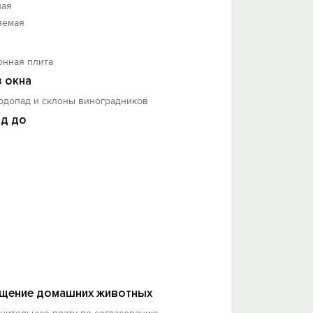
ная
яемая
онная плита
з окна
водопад и склоны виноградников
д до
щение домашних животных