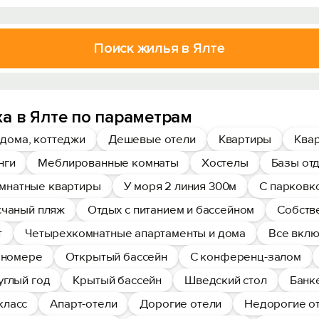
Поиск жилья в Ялте
а в Ялте по параметрам
дома, коттеджи
Дешевые отели
Квартиры
Квар
нги
Меблированные комнаты
Хостелы
Базы от
мнатные квартиры
У моря 2 линия 300м
С парковк
чаный пляж
Отдых с питанием и бассейном
Собств
т
Четырехкомнатные апартаменты и дома
Все вклю
в номере
Открытый бассейн
С конференц-залом
углый год
Крытый бассейн
Шведский стол
Банк
класс
Апарт-отели
Дорогие отели
Недорогие о