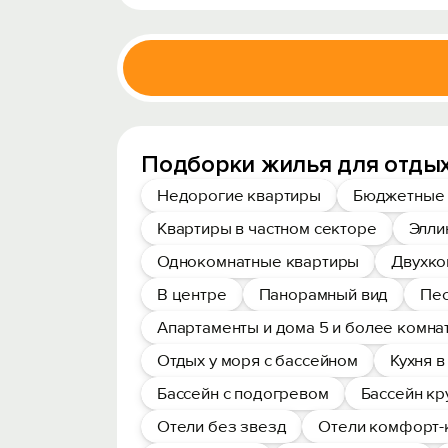
Подборки жилья для отдых
Недорогие квартиры
Бюджетные 
Квартиры в частном секторе
Элли
Однокомнатные квартиры
Двухко
В центре
Панорамный вид
Пес
Апартаменты и дома 5 и более комна
Отдых у моря с бассейном
Кухня 
Бассейн с подогревом
Бассейн кр
Отели без звезд
Отели комфорт-