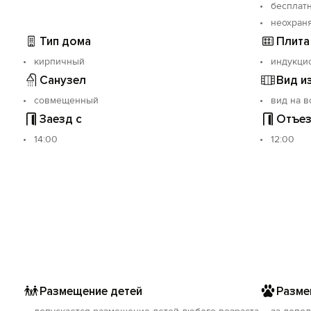
бесплат
неохран
Тип дома
Плита
кирпичный
индукци
Санузел
Вид и
совмещенный
вид на 
Заезд с
Отъез
14:00
12:00
Размещение детей
Разме