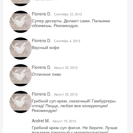
Florens D.
Сентябрь 12, 2013
Супер десерты. Делают сами. Пальчики
оближешь. Рекомендую.
Florens D.
Сентябрь 4, 2013
Вкусный кофе
Скидка −5%
Florens D.
Август 25, 2013
Отличное пиво
Хочешь дешевле? Оставь почту и получи
промокод на первое бронирование!
Florens D.
Август 25, 2013
Грибной суп-крем, сказочный! Гамбургеры-
отпад! Пицца, любая вне конкуренции!
Рекомендую!
Получить промокод
Andrei M.
Август 19, 2013
Грибной крем-суп фигня. Не берите. Лучше
возьмите томатный с морепродуктами!