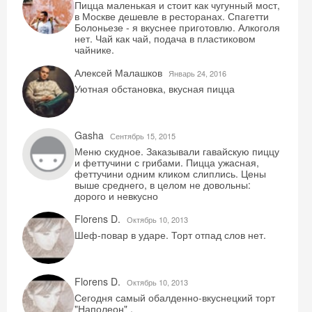
Пицца маленькая и стоит как чугунный мост,
в Москве дешевле в ресторанах. Спагетти
Болоньезе - я вкуснее приготовлю. Алкоголя
нет. Чай как чай, подача в пластиковом
чайнике.
Алексей Малашков
Январь 24, 2016
Уютная обстановка, вкусная пицца
Gasha
Сентябрь 15, 2015
Меню скудное. Заказывали гавайскую пиццу
и феттучини с грибами. Пицца ужасная,
феттучини одним кликом слиплись. Цены
выше среднего, в целом не довольны:
дорого и невкусно
Florens D.
Октябрь 10, 2013
Шеф-повар в ударе. Торт отпад слов нет.
Florens D.
Октябрь 10, 2013
Сегодня самый обалденно-вкуснецкий торт
"Наполеон" .