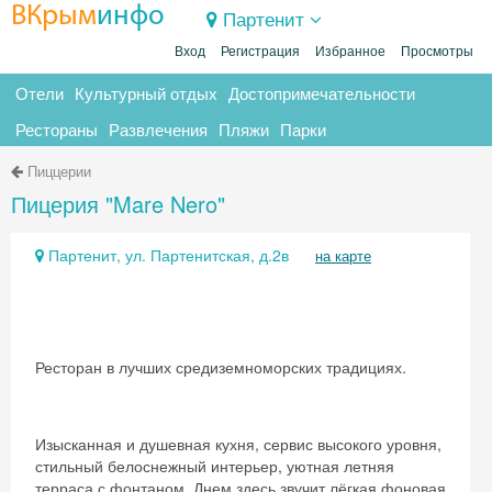
ВКрым
инфо
Партенит
Вход
Регистрация
Избранное
Просмотры
Отели
Культурный отдых
Достопримечательности
Рестораны
Развлечения
Пляжи
Парки
Пиццерии
Пицерия "Mare Nero"
Партенит, ул. Партенитская, д.2в
на карте
Ресторан в лучших средиземноморских традициях.
Изысканная и душевная кухня, сервис высокого уровня,
стильный белоснежный интерьер, уютная летняя
терраса с фонтаном. Днем здесь звучит лёгкая фоновая