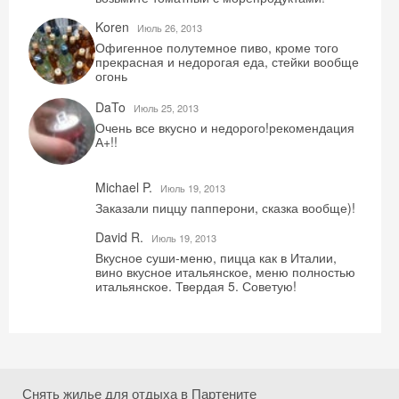
Koren
Июль 26, 2013
Офигенное полутемное пиво, кроме того
прекрасная и недорогая еда, стейки вообще
огонь
DaTo
Июль 25, 2013
Очень все вкусно и недорого!рекомендация
А+!!
Michael P.
Июль 19, 2013
Заказали пиццу папперони, сказка вообще)!
David R.
Июль 19, 2013
Вкусное суши-меню, пицца как в Италии,
вино вкусное итальянское, меню полностью
итальянское. Твердая 5. Советую!
Снять жилье для отдыха в Партените