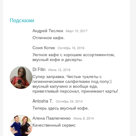
Подсказки
Андрей Теслюк
Mарт 10, 2017
Отличное кафе.
Скидка −5%
Соня Котик
Октябрь 16, 2016
Хочешь дешевле? Оставь почту и получи
Уютное кафе с хорошим ассортиментом,
промокод на первое бронирование!
вкусный кофе и десерты.
Di Filin
Июль 12, 2016
Супер заправка. Чистые туалеты с
гигиеническими салфетками под попу:)
вкусный капучино и вообще еда,
Получить промокод
приветливый персонал, принимают карты!
Antosha T.
Октябрь 24, 2014
Теперь здесь вкусный кофе.
Алена Павлюченко
Июнь 8, 2014
Качественный сервис