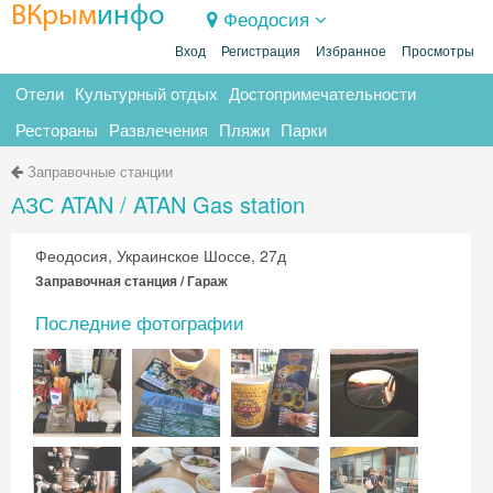
ВКрым
инфо
Феодосия
Вход
Регистрация
Избранное
Просмотры
Отели
Культурный отдых
Достопримечательности
Рестораны
Развлечения
Пляжи
Парки
Заправочные станции
АЗС ATAN / ATAN Gas station
Феодосия, Украинское Шоссе, 27д
Заправочная станция / Гараж
Последние фотографии