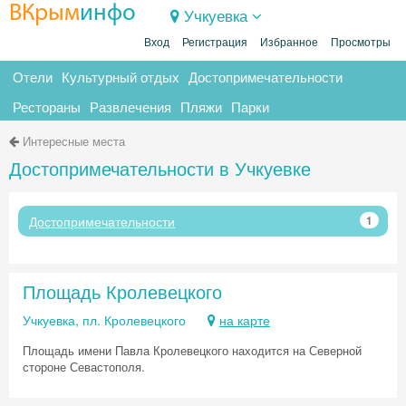
ВКрым
инфо
Учкуевка
Вход
Регистрация
Избранное
Просмотры
Отели
Культурный отдых
Достопримечательности
Рестораны
Развлечения
Пляжи
Парки
Интересные места
Достопримечательности в Учкуевке
Достопримечательности
1
Площадь Кролевецкого
Учкуевка, пл. Кролевецкого
на карте
Площадь имени Павла Кролевецкого находится на Северной
стороне Севастополя.