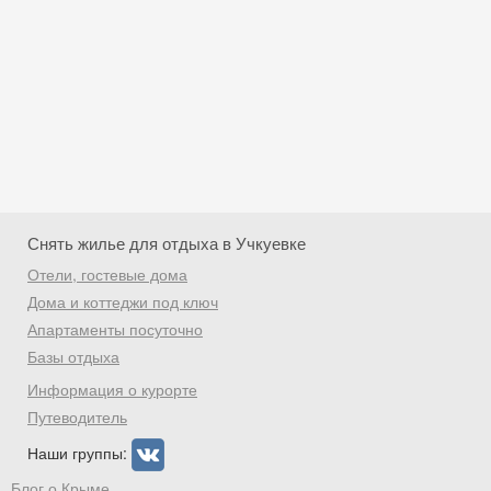
Снять жилье для отдыха в Учкуевке
Отели, гостевые дома
Дома и коттеджи под ключ
Апартаменты посуточно
Базы отдыха
Скидка −5%
Информация о курорте
Хочешь дешевле? Оставь почту и получи
Путеводитель
промокод на первое бронирование!
Наши группы:
Блог о Крыме