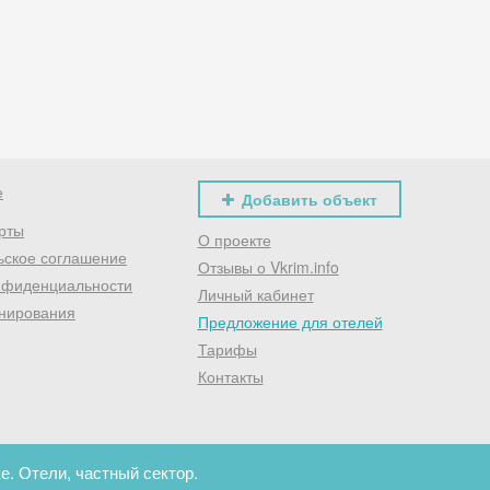
Хочешь дешевле? Оставь почту и получи промокод
первое бронирование!
Получить промокод
е
Добавить объект
рты
О проекте
ьское соглашение
Отзывы о Vkrim.info
нфиденциальности
Личный кабинет
нирования
Предложение для отелей
Тарифы
Контакты
е. Отели, частный сектор.