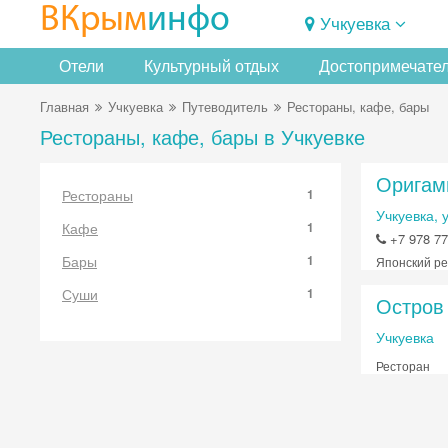
ВКрым
инфо
Учкуевка
Отели
Культурный отдых
Достопримечате
Главная
Учкуевка
Путеводитель
Рестораны, кафе, бары
Рестораны, кафе, бары в Учкуевке
Оригам
Рестораны
1
Учкуевка, 
Кафе
1
+7 978 77
Бары
1
Японский р
Суши
1
Остров
Учкуевка
Ресторан