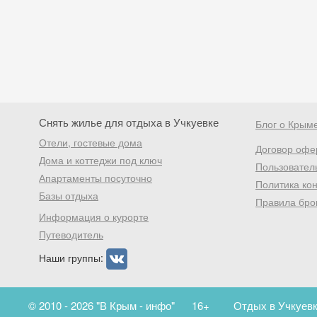
Снять жилье для отдыха в Учкуевке
Блог о Крым
Отели, гостевые дома
Договор офе
Дома и коттеджи под ключ
Пользовател
Апартаменты посуточно
Политика ко
Базы отдыха
Правила бро
Информация о курорте
Путеводитель
Наши группы:
© 2010 - 2026 "В Крым - инфо"
16+
Отдых в Учкуевк