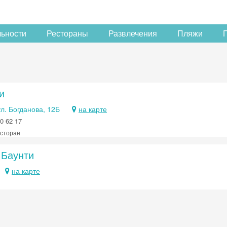
льности
Рестораны
Развлечения
Пляжи
и
ул. Богданова, 12Б
на карте
0 62 17
есторан
 Баунти
на карте
Скидка −5%