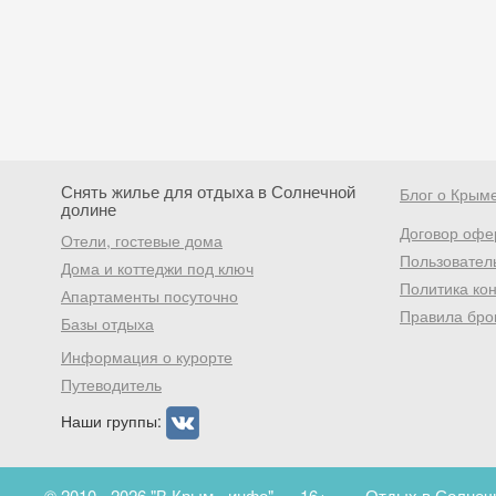
Снять жилье для отдыха в Солнечной
Блог о Крым
долине
Договор офе
Отели, гостевые дома
Пользовател
Дома и коттеджи под ключ
Политика ко
Апартаменты посуточно
Правила бро
Базы отдыха
Информация о курорте
Путеводитель
Наши группы:
© 2010 - 2026 "В Крым - инфо"
16+
Отдых в Солнечн