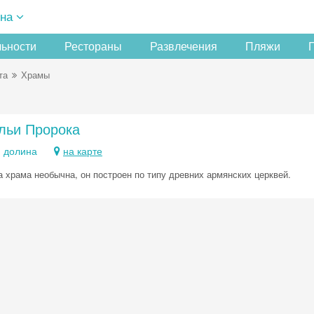
на
льности
Рестораны
Развлечения
Пляжи
та
Храмы
льи Пророка
 долина
на карте
а храма необычна, он построен по типу древних армянских церквей.
Скидка −5%