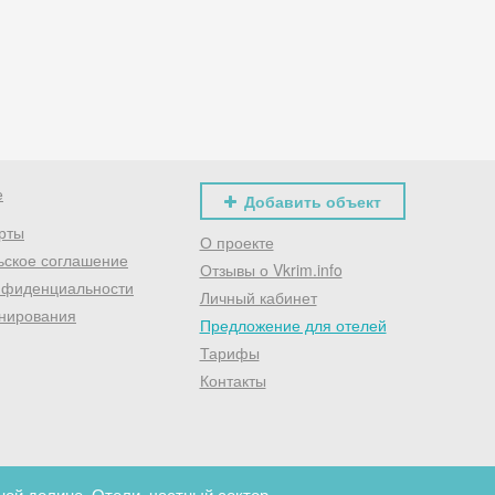
Хочешь дешевле? Оставь почту и получи промокод
первое бронирование!
Получить промокод
е
Добавить объект
рты
О проекте
ьское соглашение
Отзывы о Vkrim.info
нфиденциальности
Личный кабинет
нирования
Предложение для отелей
Тарифы
Контакты
ой долине. Отели, частный сектор.