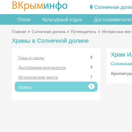
ВКрым
инфо
Солнечная доли
Отели
Культурный отдых
Достопримечате
Главная
Солнечная долина
Путеводитель
Интересные мес
Храмы в Солнечной долине
Храм И
Горы и скалы
2
Солнечная
Достопримечательности
3
Архитектур
Исторические места
1
Храмы
1