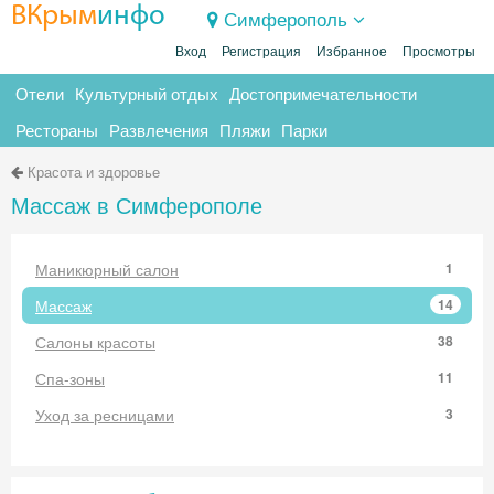
ВКрым
инфо
Симферополь
Вход
Регистрация
Избранное
Просмотры
Отели
Культурный отдых
Достопримечательности
Рестораны
Развлечения
Пляжи
Парки
Красота и здоровье
Массаж в Симферополе
Маникюрный салон
1
Массаж
14
Салоны красоты
38
Спа-зоны
11
Уход за ресницами
3