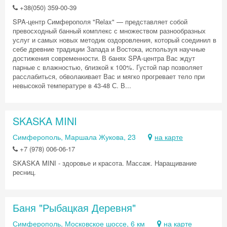
+38(050) 359-00-39
SPA-центр Симферополя "Relax" — представляет собой
превосходный банный комплекс с множеством разнообразных
услуг и самых новых методик оздоровления, который соединил в
себе древние традиции Запада и Востока, используя научные
Скидка −5%
достижения современности. В банях SPA-центра Вас ждут
парные с влажностью, близкой к 100%. Густой пар позволяет
расслабиться, обволакивает Вас и мягко прогревает тело при
Хочешь дешевле? Оставь почту и получи
невысокой температуре в 43-48 С. В...
промокод на первое бронирование!
SKASKA MINI
Симферополь, Маршала Жукова, 23
на карте
Получить промокод
+7 (978) 006-06-17
SKASKA MINI - здоровье и красота. Массаж. Наращивание
ресниц.
Баня "Рыбацкая Деревня"
Симферополь, Московское шоссе, 6 км
на карте