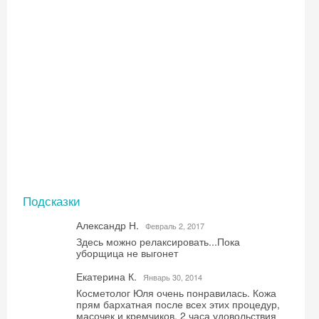
Скидка −5%
Хочешь дешевле? Оставь почту и получи
промокод на первое бронирование!
Получить промокод
Подсказки
Александр Н.
Февраль 2, 2017
Здесь можно релаксировать...Пока
уборщица не выгонет
Екатерина К.
Январь 30, 2014
Косметолог Юля очень понравилась. Кожа
прям бархатная после всех этих процедур,
масочек и кремчиков. 2 часа удовольствия