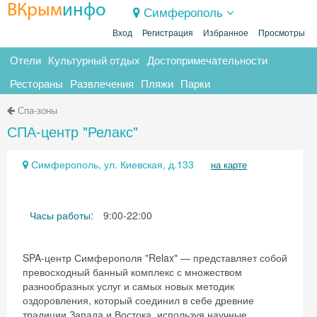
ВКрым
инфо
Симферополь
Вход
Регистрация
Избранное
Просмотры
Отели
Культурный отдых
Достопримечательности
Рестораны
Развлечения
Пляжи
Парки
Спа-зоны
СПА-центр "Релакс"
Симферополь, ул. Киевская, д.133
на карте
Часы работы:
9:00-22:00
SPA-центр Симферополя "Relax" — представляет собой
превосходный банный комплекс с множеством
разнообразных услуг и самых новых методик
оздоровления, который соединил в себе древние
традиции Запада и Востока, используя научные