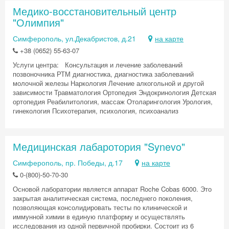
Медико-восстановительный центр
"Олимпия"
Симферополь, ул.Декабристов, д.21
на карте
+38 (0652) 55-63-07
Услуги центра: Консультация и лечение заболеваний
Скидка −5%
позвоночника РТМ диагностика, диагностика заболеваний
молочной железы Наркология Лечение алкогольной и другой
Хочешь дешевле? Оставь почту и получи
зависимости Травматология Ортопедия Эндокринология Детская
промокод на первое бронирование!
ортопедия Реабилитология, массаж Отоларингология Урология,
гинекология Психотерапия, психология, психоанализ
Медицинская лабаротория "Synevo"
Получить промокод
Симферополь, пр. Победы, д.17
на карте
0-(800)-50-70-30
Основой лаборатории является аппарат Roche Cobas 6000. Это
закрытая аналитическая система, последнего поколения,
позволяющая консолидировать тесты по клинической и
иммунной химии в единую платформу и осуществлять
исследования из одной первичной пробирки. Состоит из 6