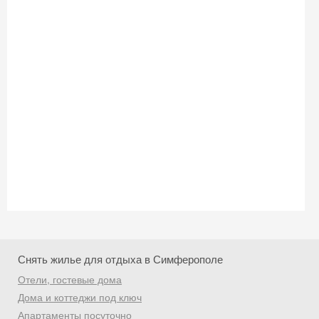
Скидка −5%
Хочешь дешевле? Оставь почту и получи
промокод на первое бронирование!
Получить промокод
Снять жилье для отдыха в Симферополе
Отели, гостевые дома
Дома и коттеджи под ключ
Апартаменты посуточно