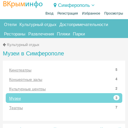
ВКрым
инфо
Симферополь
Вход
Регистрация
Избранное
Просмотры
Отели
Культурный отдых
Достопримечательности
Рестораны
Развлечения
Пляжи
Парки
Культурный отдых
Музеи в Симферополе
Кинотеатры
5
Концертные залы
4
Культурные центры
2
Музеи
3
Театры
7