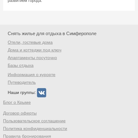
развитием города.
Скидка −5%
Хочешь дешевле? Оставь почту и получи
Снять жилье для отдыха в Симферополе
промокод на первое бронирование!
Отели, гостевые дома
Дома и коттеджи под ключ
Апартаменты посуточно
Базы отдыха
Получить промокод
Информация о курорте
Путеводитель
Наши группы:
Блог о Крыме
Договор оферты
Пользовательское соглашение
Политика конфиденциальности
Правила бронирования