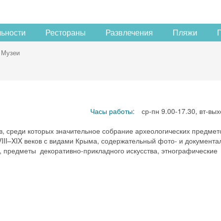
льности
Рестораны
Развлечения
Пляжи
Музеи
Часы работы:
ср-пн 9.00-17.30, вт-вы
в, среди которых значительное собрание археологических предмет
III–XIX веков с видами Крыма, содержательный фото- и документ
 предметы декоративно-прикладного искусства, этнографические