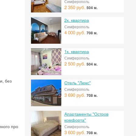
Симферополь
2 350 руб.
504 м.
2к. квартира
Симферополь
4 000 руб.
708 м.
1к. квартира
Симферополь
2 500 руб.
504 м.
и, без
Отель "Люкс"
Симферополь
 на
3 690 руб.
708 м.
Апартаменты "Остров
комфорта"
много про
Симферополь
3 600 руб.
708 м.