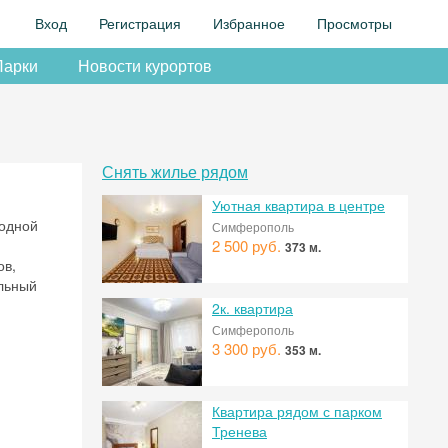
Вход
Регистрация
Избранное
Просмотры
Парки
Новости курортов
Снять жилье рядом
Уютная квартира в центре
ходной
Симферополь
2 500 руб.
373 м.
ов,
альный
2к. квартира
Симферополь
3 300 руб.
353 м.
Квартира рядом с парком
Тренева