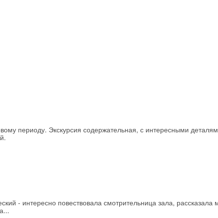
вому периоду. Экскурсия содержательная, с интересными деталям
Скидка −5%
й.
Хочешь дешевле? Оставь почту и получи промокод
первое бронирование!
Получить промокод
ский - интересно повествовала смотрительница зала, рассказала 
...