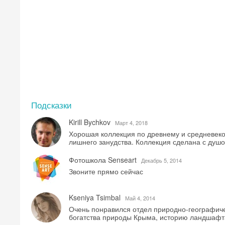
Подсказки
Kirill Bychkov
Mарт 4, 2018
Хорошая коллекция по древнему и средневеко
лишнего занудства. Коллекция сделана с душо
Фотошкола Senseart
Декабрь 5, 2014
Звоните прямо сейчас
Kseniya Tsimbal
Май 4, 2014
Очень понравился отдел природно-географиче
богатства природы Крыма, историю ландшафта