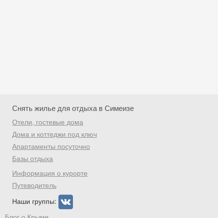
Снять жилье для отдыха в Симеизе
Отели, гостевые дома
Дома и коттеджи под ключ
Апартаменты посуточно
Базы отдыха
Скидка −5%
Информация о курорте
Хочешь дешевле? Оставь почту и получи
Путеводитель
промокод на первое бронирование!
Наши группы:
Блог о Крыме