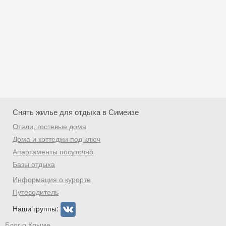
Снять жилье для отдыха в Симеизе
Отели, гостевые дома
Дома и коттеджи под ключ
Апартаменты посуточно
Базы отдыха
Скидка −5%
Информация о курорте
Хочешь дешевле? Оставь почту и получи
Путеводитель
промокод на первое бронирование!
Наши группы:
Блог о Крыме