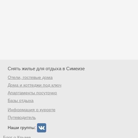
Снять жилье для отдыха в Симеизе
Отели, гостевые дома
Дома и коттеджи под ключ
Апартаменты посуточно
Базы отдыха
Скидка −5%
Информация о курорте
Хочешь дешевле? Оставь почту и получи
Путеводитель
промокод на первое бронирование!
Наши группы:
Блог о Крыме