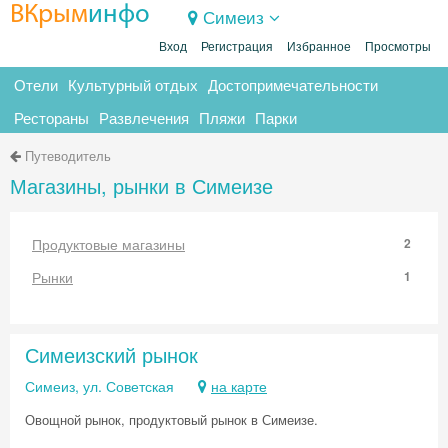
ВКрым
инфо
Симеиз
Вход
Регистрация
Избранное
Просмотры
Отели
Культурный отдых
Достопримечательности
Рестораны
Развлечения
Пляжи
Парки
Путеводитель
Магазины, рынки в Симеизе
Продуктовые магазины
2
Рынки
1
Симеизский рынок
Симеиз, ул. Советская
на карте
Овощной рынок, продуктовый рынок в Симеизе.