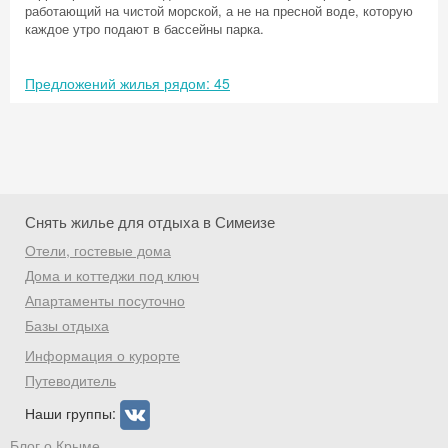
работающий на чистой морской, а не на пресной воде, которую
каждое утро подают в бассейны парка.
Предложений жилья рядом: 45
Снять жилье для отдыха в Симеизе
Отели, гостевые дома
Дома и коттеджи под ключ
Апартаменты посуточно
Базы отдыха
Скидка −5%
Информация о курорте
Хочешь дешевле? Оставь почту и получи
Путеводитель
промокод на первое бронирование!
Наши группы:
Блог о Крыме