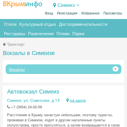
ВКрым
инфо
Симеиз
Вход
Регистрация
Избранное
Просмотры
Отели
Культурный отдых
Достопримечательности
Рестораны
Развлечения
Пляжи
Парки
Транспорт
Вокзалы в Симеизе
Вокзалы
1
Автовокзал Симеиз
Симеиз, ул. Советская, д.13
на карте
+7 (3654) 24-02-59
Расстояние в Крыму зачастую небольшие, поэтому туристы,
проживая в Симеизе, ездят в другие населенные пункты
полуострова, просто прогуляться, а затем возвращаются в свою