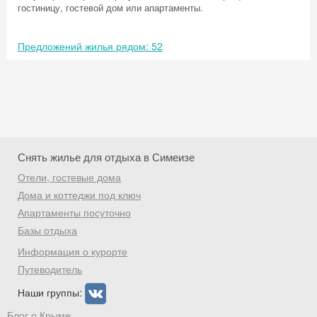
гостиницу, гостевой дом или апартаменты.
Предложений жилья рядом: 52
Снять жилье для отдыха в Симеизе
Отели, гостевые дома
Дома и коттеджи под ключ
Апартаменты посуточно
Базы отдыха
Скидка −5%
Информация о курорте
Хочешь дешевле? Оставь почту и получи
Путеводитель
промокод на первое бронирование!
Наши группы:
Блог о Крыме