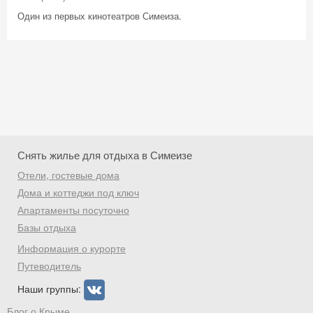
Один из первых кинотеатров Симеиза.
Снять жилье для отдыха в Симеизе
Отели, гостевые дома
Дома и коттеджи под ключ
Апартаменты посуточно
Базы отдыха
Скидка −5%
Информация о курорте
Хочешь дешевле? Оставь почту и получи
Путеводитель
промокод на первое бронирование!
Наши группы:
Блог о Крыме