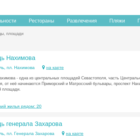
льности
Рестораны
Развлечения
Пляжи
цы, площади
ь Нахимова
ль, пл. Нахимова
на карте
химова - одна из центральных площадей Севастополя, часть Центральн
я, от неё начинаются Приморский и Матросский бульвары, проспект Нах
й площади.
ий жилья рядом: 20
ь генерала Захарова
ль, пл. Генерала Захарова
на карте
Скидка −5%