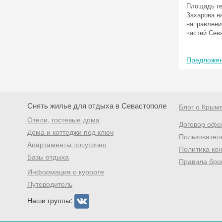
Площадь ге
Захарова н
направлени
частей Сев
Предложен
Снять жилье для отдыха в Севастополе
Блог о Крым
Отели, гостевые дома
Договор офе
Дома и коттеджи под ключ
Пользовател
Апартаменты посуточно
Политика ко
Базы отдыха
Правила бро
Информация о курорте
Путеводитель
Наши группы: