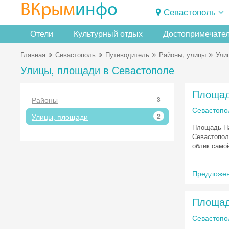
ВКрым
инфо
Севастополь
Отели
Культурный отдых
Достопримечате
Главная
Севастополь
Путеводитель
Районы, улицы
Ули
Улицы, площади в Севастополе
Площад
Районы
3
Севастопо
Улицы, площади
2
Площадь На
Севастопол
облик само
Предложен
Площад
Севастопо