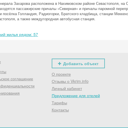
нерала Захарова расположена в Нахимовском районе Севастополя, на С
Хочешь дешевле? Оставь почту и получи промокод
аходятся пассажирские причалы «Северная» и причалы паромной перепра
первое бронирование!
и посёлка Голландия, Радиогорки, Братского кладбища, станции Меккенз
астополя, а также междугородная автобусная станция.
ий жилья рядом: 57
Получить промокод
е
Добавить объект
рты
О проекте
ьское соглашение
Отзывы о Vkrim.info
нфиденциальности
Личный кабинет
нирования
Предложение для отелей
Тарифы
Контакты