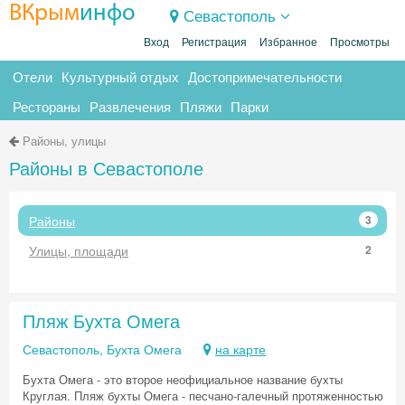
ВКрым
инфо
Севастополь
Вход
Регистрация
Избранное
Просмотры
Отели
Культурный отдых
Достопримечательности
Рестораны
Развлечения
Пляжи
Парки
Районы, улицы
Районы в Севастополе
Районы
3
Улицы, площади
2
Пляж Бухта Омега
Севастополь, Бухта Омега
на карте
Бухта Омега - это второе неофициальное название бухты
Круглая. Пляж бухты Омега - песчано-галечный протяженностью