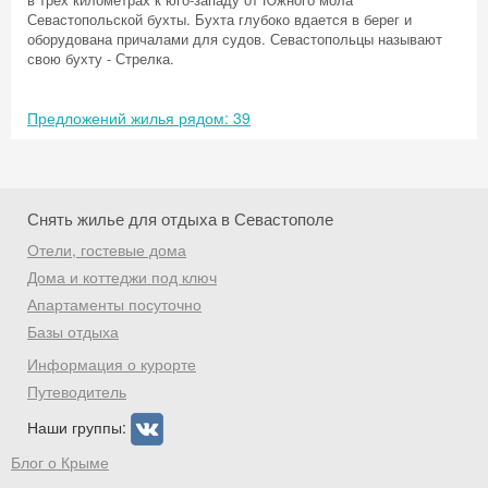
Севастопольской бухты. Бухта глубоко вдается в берег и
оборудована причалами для судов. Севастопольцы называют
свою бухту - Стрелка.
Скидка −5%
Предложений жилья рядом: 39
Хочешь дешевле? Оставь почту и получи
промокод на первое бронирование!
Снять жилье для отдыха в Севастополе
Отели, гостевые дома
Дома и коттеджи под ключ
Получить промокод
Апартаменты посуточно
Базы отдыха
Информация о курорте
Путеводитель
Наши группы:
Блог о Крыме