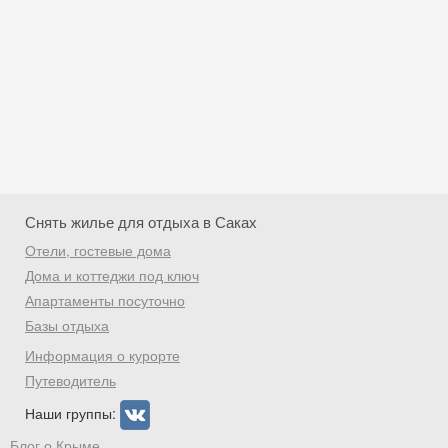
Снять жилье для отдыха в Саках
Отели, гостевые дома
Дома и коттеджи под ключ
Апартаменты посуточно
Базы отдыха
Скидка −5%
Информация о курорте
Хочешь дешевле? Оставь почту и получи
Путеводитель
промокод на первое бронирование!
Наши группы:
Блог о Крыме