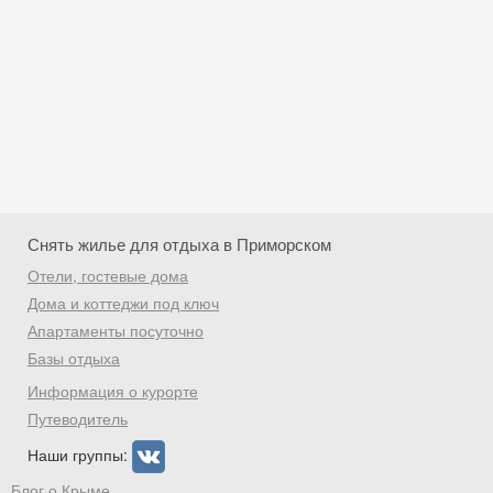
Снять жилье для отдыха в Приморском
Отели, гостевые дома
Дома и коттеджи под ключ
Апартаменты посуточно
Базы отдыха
Скидка −5%
Информация о курорте
Хочешь дешевле? Оставь почту и получи
Путеводитель
промокод на первое бронирование!
Наши группы:
Блог о Крыме