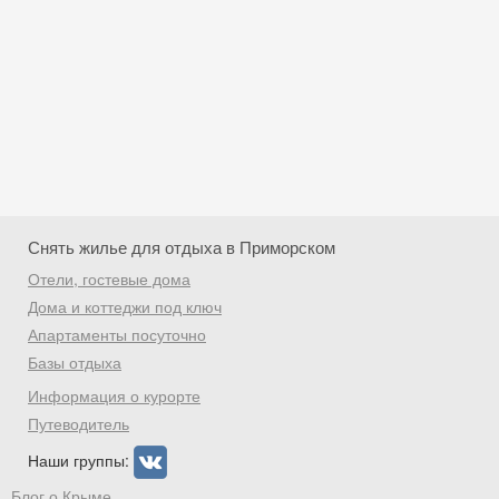
Снять жилье для отдыха в Приморском
Отели, гостевые дома
Дома и коттеджи под ключ
Апартаменты посуточно
Базы отдыха
Скидка −5%
Информация о курорте
Хочешь дешевле? Оставь почту и получи
Путеводитель
промокод на первое бронирование!
Наши группы:
Блог о Крыме