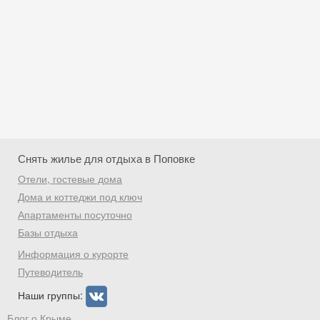
Снять жилье для отдыха в Поповке
Отели, гостевые дома
Дома и коттеджи под ключ
Апартаменты посуточно
Базы отдыха
Скидка −5%
Информация о курорте
Хочешь дешевле? Оставь почту и получи
Путеводитель
промокод на первое бронирование!
Наши группы:
Блог о Крыме