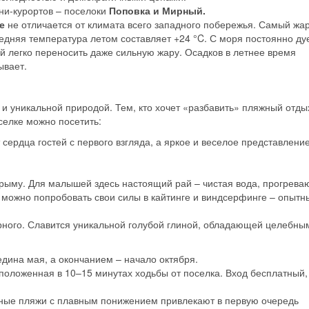
ни-курортов – поселоки
Поповка и Мирный.
е
не отличается от климата всего западного побережья. Самый жа
едняя температура летом составляет +24 °C. С моря постоянно дуе
й легко переносить даже сильную жару. Осадков в летнее время
ывает.
и уникальной природой. Тем, кто хочет «разбавить» пляжный отды
селке можно посетить:
 сердца гостей с первого взгляда, а яркое и веселое представлени
 Крыму. Для малышей здесь настоящий рай – чистая вода, прогрев
е можно попробовать свои силы в кайтинге и виндсерфинге – опытн
рного. Славится уникальной голубой глиной, обладающей целебны
дина мая, а окончанием – начало октября.
положенная в 10–15 минутах ходьбы от поселка. Вход бесплатный,
аные пляжи с плавным понижением привлекают в первую очередь