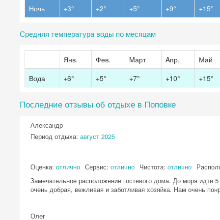
Ночь
+3°
+2°
+5°
+9°
+15°
Средняя температура воды по месяцам
Янв.
Фев.
Mарт
Aпр.
Май
Вода
+6°
+5°
+7°
+10°
+15°
Последние отзывы об отдыхе в Поповке
Александр
Период отдыха:
август 2025
Оценка:
отлично
Сервис:
отлично
Чистота:
отлично
Распол
Замечательное расположение гостевого дома. До моря идти 5 
очень добрая, вежливая и заботливая хозяйка. Нам очень по
Олег