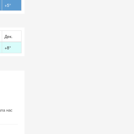
+5°
Дек.
+8°
ила нас