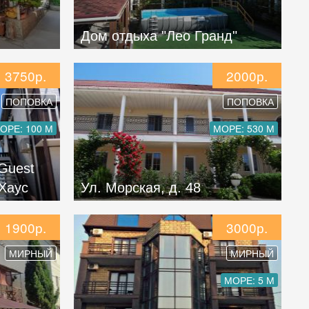
Дом отдыха "Лео Гранд"
3750р.
2000р.
ПОПОВКА
ПОПОВКА
ОРЕ: 100 М
МОРЕ: 530 М
 Guest
 Хаус
Ул. Морская, д. 48
1900р.
3000р.
МИРНЫЙ
МИРНЫЙ
МОРЕ: 5 М