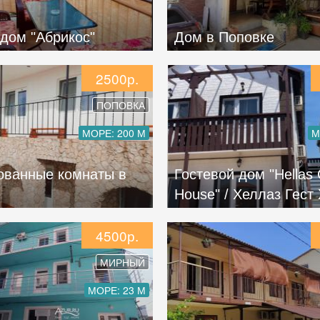
дом "Абрикос"
Дом в Поповке
2500р.
ПОПОВКА
МОРЕ: 200 М
М
ованные комнаты в
Гостевой дом "Hellas
е
House" / Хеллаз Гест
4500р.
МИРНЫЙ
МОРЕ: 23 М