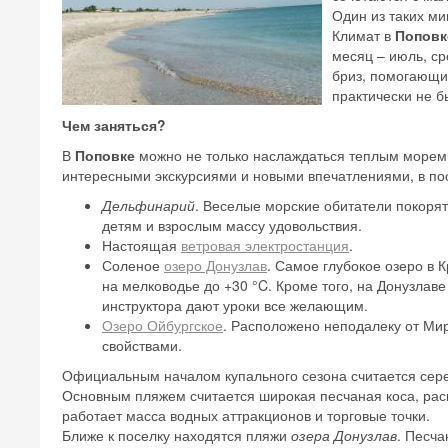
Один из таких ми
Климат в
Поповк
месяц – июль, ср
бриз, помогающи
практически не б
Чем заняться?
В
Поповке
можно не только наслаждаться теплым морем 
интересными экскурсиями и новыми впечатлениями, в по
Дельфинарий
. Веселые морские обитатели покорят
детям и взрослым массу удовольствия.
Настоящая
ветровая электростанция
.
Соленое
озеро Донузлав
. Самое глубокое озеро в
на мелководье до +30 °C. Кроме того, на Донузлав
инструктора дают уроки все желающим.
Озеро Ойбургское
. Расположено неподалеку от Ми
свойствами.
Официальным началом купального сезона считается сере
Основным пляжем считается широкая песчаная коса, рас
работает масса водных аттракционов и торговые точки.
Ближе к поселку находятся пляжи
озера Донузлав
. Песч