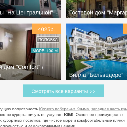
ы "На Центральной"
Гостевой дом "Марга
4025р.
ПОПОВКА
МОРЕ: 100 М
 дом "Comfort" /
т
Вилла "Бельведере"
Смотреть все варианты >>
тущую популярность
Южного побережья Крыма
,
западная часть кр
честве курорта ничуть не уступает
ЮБК
. Основное преимущество –
х курортных поселков, где чистое море и комфортабельные пляжи
лолюдностью и демократичными ценами.