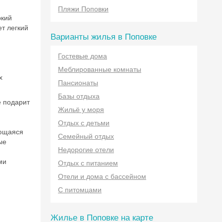
Пляжи Поповки
ркий
т легкий
Варианты жилья в Поповке
Гостевые дома
Меблированные комнаты
х
Пансионаты
Базы отдыха
е подарит
Жильё у моря
Отдых с детьми
ающаяся
Семейный отдых
ые
Недорогие отели
ми
Отдых с питанием
Отели и дома с бассейном
С питомцами
Жилье в Поповке на карте