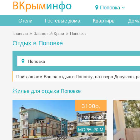
ВКрым
инфо
Поповка
Отели
Гостевые дома
Квартиры
Дома
Главная
Западный Крым
Поповка
Отдых в Поповке
Приглашаем Вас на отдых в Поповку, на озеро Донузлав, р
Жилье для отдыха Поповке
3100р.
МИРНЫЙ
МОРЕ: 20 М