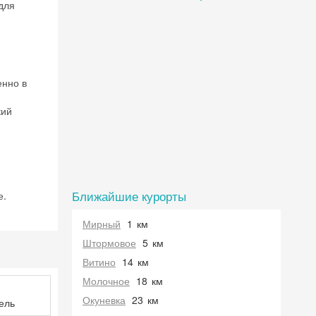
для
енно в
кий
 на
Ближайшие курорты
е.
Мирный
1
км
Штормовое
5
км
Витино
14
км
Молочное
18
км
Окуневка
23
км
ель