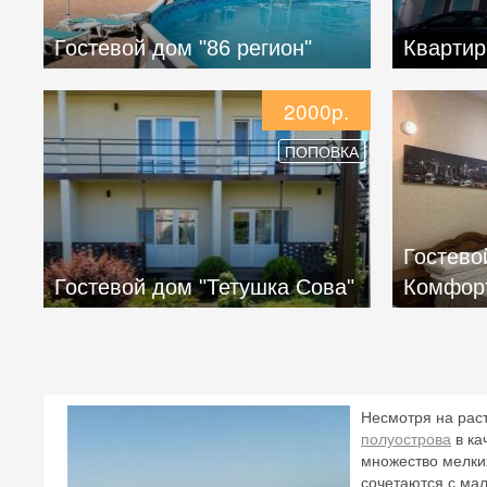
Гостевой дом "86 регион"
Квартир
2000р.
ПОПОВКА
Гостевой
Гостевой дом "Тетушка Сова"
Комфор
Несмотря на рас
полуострова
в ка
множество мелки
сочетаются с ма