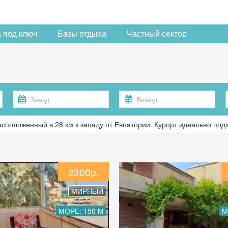
 под ключ
Базы отдыха
Частный сектор
асположенный в 28 км к западу от Евпатории. Курорт идеально по
2300р.
МИРНЫЙ
МОРЕ: 150 М
М