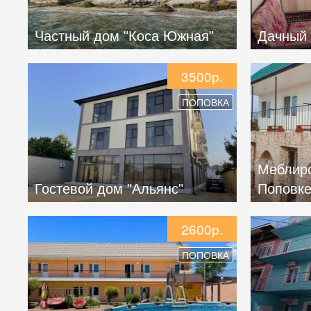
Частный дом "Коса Южная"
Дачный 
3500р.
ПОПОВКА
Меблир
Гостевой дом "Альянс"
Поповк
2600р.
ПОПОВКА