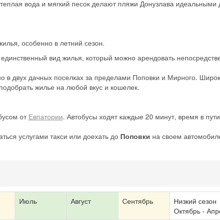
теплая вода и мягкий песок делают пляжи Донузлава идеальными 
жилья, особенно в летний сезон.
– единственный вид жилья, который можно арендовать непосредств
о в двух дачных поселках за пределами Поповки и Мирного. Широ
 подобрать жилье на любой вкус и кошелек.
бусом от
Евпатории
. Автобусы ходят каждые 20 минут, время в пути
Скидка −5%
Хочешь дешевле? Оставь почту и получи промокод
ться услугами такси или доехать до
Поповки
на своем автомобил
первое бронирование!
Получить промокод
Июль
Август
Сентябрь
Низкий сезон
Октябрь - Апр