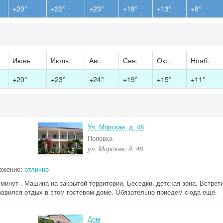
+20°
+22°
+23°
+18°
+13°
+8°
Июнь
Июль
Авг.
Сен.
Окт.
Нояб.
+20°
+23°
+24°
+19°
+15°
+11°
Ул. Морская, д. 48
Поповка
ул. Морская, д. 48
ожение:
отлично
минут . Машина на закрытой территории. Беседки, детская зона. Встрет
нравился отдых в этом гостевом доме. Обязательно приедем сюда еще.
Дом