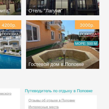
рита"
Отель "Лагуна"
4200р.
3000р.
ПОПОВКА
ПОПОВКА
МОРЕ: 500 М
Гостевой дом в Поповке
Путеводитель по отдыху в Поповке
ымского
Отзывы об отдыхе в Поповке
Интересные места